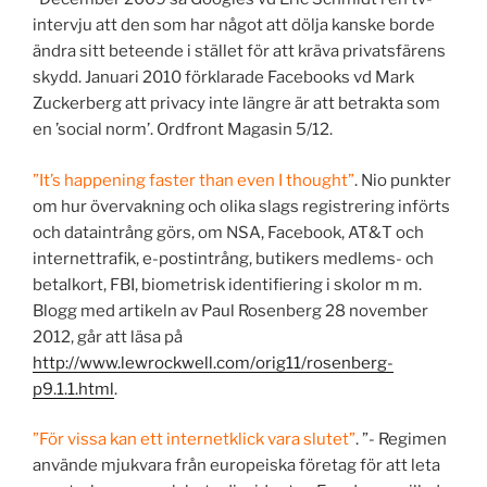
intervju att den som har något att dölja kanske borde
ändra sitt beteende i stället för att kräva privatsfärens
skydd. Januari 2010 förklarade Facebooks vd Mark
Zuckerberg att privacy inte längre är att betrakta som
en ’social norm’. Ordfront Magasin 5/12.
”It’s happening faster than even I thought”
. Nio punkter
om hur övervakning och olika slags registrering införts
och dataintrång görs, om NSA, Facebook, AT&T och
internettrafik, e-postintrång, butikers medlems- och
betalkort, FBI, biometrisk identifiering i skolor m m.
Blogg med artikeln av Paul Rosenberg 28 november
2012, går att läsa på
http://www.lewrockwell.com/orig11/rosenberg-
p9.1.1.html
.
”För vissa kan ett internetklick vara slutet”
. ”- Regimen
använde mjukvara från europeiska företag för att leta