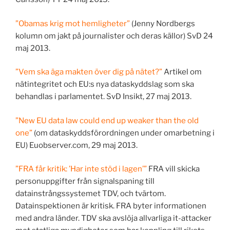
”Obamas krig mot hemligheter”
(Jenny Nordbergs
kolumn om jakt på journalister och deras källor) SvD 24
maj 2013.
”Vem ska äga makten över dig på nätet?”
Artikel om
nätintegritet och EU:s nya dataskyddslag som ska
behandlas i parlamentet. SvD Insikt, 27 maj 2013.
”New EU data law could end up weaker than the old
one”
(om dataskyddsförordningen under omarbetning i
EU) Euobserver.com, 29 maj 2013.
”FRA får kritik: ’Har inte stöd i lagen’”
FRA vill skicka
personuppgifter från signalspaning till
datainstrångssystemet TDV, och tvärtom.
Datainspektionen är kritisk. FRA byter informationen
med andra länder. TDV ska avslöja allvarliga it-attacker