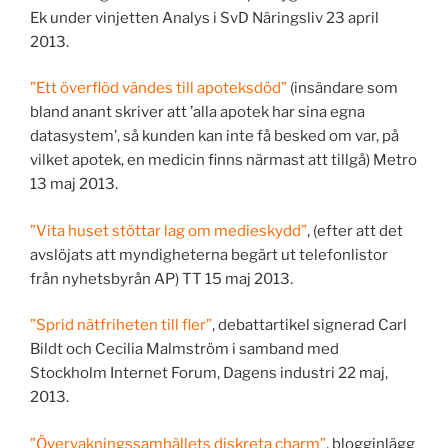
Ek under vinjetten Analys i SvD Näringsliv 23 april
2013.
”Ett överflöd vändes till apoteksdöd”
(insändare som
bland anant skriver att ’alla apotek har sina egna
datasystem’, så kunden kan inte få besked om var, på
vilket apotek, en medicin finns närmast att tillgå) Metro
13 maj 2013.
”Vita huset stöttar lag om medieskydd”
, (efter att det
avslöjats att myndigheterna begärt ut telefonlistor
från nyhetsbyrån AP) TT 15 maj 2013.
”Sprid nätfriheten till fler”
, debattartikel signerad Carl
Bildt och Cecilia Malmström i samband med
Stockholm Internet Forum, Dagens industri 22 maj,
2013.
”Övervakningssamhällets diskreta charm”
, blogginlägg