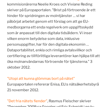
kommisionärerna Neelie Kroes och Viviane Reding
skriver på Europaportalen. ”Brist på förtroende är ett
hinder för spridningen av molntjänster … vi har
påbörjat arbetet genom ett förslag om att ge EU-
medborgarna ett enda regelverk om uppgiftsskydd
som är anpassat till den digitala tidsåldern. Vi inser
vilken enorm betydelse som data, inklusive
personuppgifter, har för den digitala ekonomin …
Dataportabilitet, enkla och rimliga avtalsvillkor och
certifiering av tillförlitliga leverantörer kan hjälpa till att
öka molnanvändarnas förtroende för tjänsterna.” 3
oktober 2012.
”Utopi att kunna glömmas bort på nätet”
Europaportalen refererar Enisa, EU:s nätsäkerhetsbyrå
21 november 2012.
”Det fria nätets fiender”
, Rasmus Fleischer skriver
”December 2009 sa Googles vd Eric Schmidt i en tv-