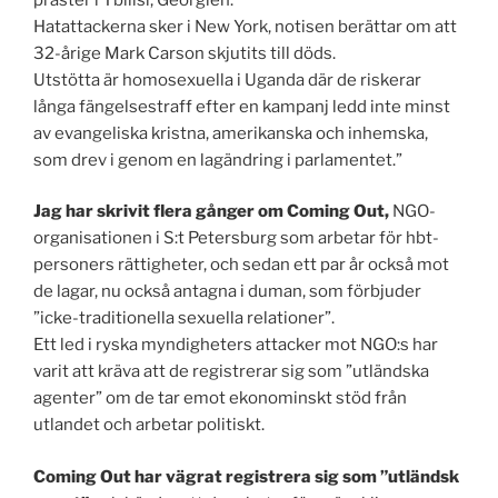
Hatattackerna sker i New York, notisen berättar om att
32-årige Mark Carson skjutits till döds.
Utstötta är homosexuella i Uganda där de riskerar
långa fängelsestraff efter en kampanj ledd inte minst
av evangeliska kristna, amerikanska och inhemska,
som drev i genom en lagändring i parlamentet.”
Jag har skrivit flera gånger om Coming Out,
NGO-
organisationen i S:t Petersburg som arbetar för hbt-
personers rättigheter, och sedan ett par år också mot
de lagar, nu också antagna i duman, som förbjuder
”icke-traditionella sexuella relationer”.
Ett led i ryska myndigheters attacker mot NGO:s har
varit att kräva att de registrerar sig som ”utländska
agenter” om de tar emot ekonominskt stöd från
utlandet och arbetar politiskt.
Coming Out har vägrat registrera sig som ”utländsk