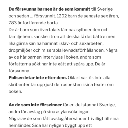
De försvunna barnen är de som kommit
till Sverige
och sedan … försvunnit. 1202 barn de senaste sex åren,
783 är fortfarande borta.
De är barn som övertalats lämna asylboenden och
familjehem, kanske i tron att de ska få det bättre men
lika gärna kan ha hamnat i slav- och sexarbeten,
drogmiljöer och miserabla levnadsförhållanden. Några
av de här barnen intervjuas i boken, andra som
författarna sökt har inte gått att spåra upp. De är
försvunna.
Polisen letar inte efter dem.
Oklart varför. Inte alla
skribenter tar upp just den aspekten i sina texter om
boken.
Av de som inte försvinner
får en del stanna i Sverige,
andra får avslag på sina asylansökningar.
Några av de som fått avslag återvänder frivilligt till sina
hemländer. Sida har nyligen byggt upp ett