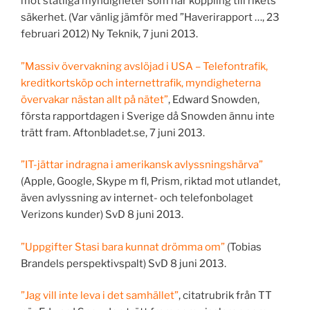
mot statliga myndigheter som har koppling till rikets
säkerhet. (Var vänlig jämför med ”Haverirapport …, 23
februari 2012) Ny Teknik, 7 juni 2013.
”Massiv övervakning avslöjad i USA – Telefontrafik,
kreditkortsköp och internettrafik, myndigheterna
övervakar nästan allt på nätet”
, Edward Snowden,
första rapportdagen i Sverige då Snowden ännu inte
trätt fram. Aftonbladet.se, 7 juni 2013.
”IT-jättar indragna i amerikansk avlyssningshärva”
(Apple, Google, Skype m fl, Prism, riktad mot utlandet,
även avlyssning av internet- och telefonbolaget
Verizons kunder) SvD 8 juni 2013.
”Uppgifter Stasi bara kunnat drömma om”
(Tobias
Brandels perspektivspalt) SvD 8 juni 2013.
”Jag vill inte leva i det samhället”
, citatrubrik från TT