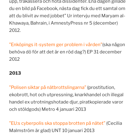
upp, trakassera och hota dissidenter. Ena dagen gillade
du en bild på Facebook, nästa dag fick du ett samtal om
att du blivit av med jobbet” Ur intervju med Maryam al-
Khawaya, Bahrain, i AmnestyPress nr 5 (december)
2012.
”Enköpings it-system ger problem i vården”
(ska någon
behöva dö för att det är en röd dag?) EP 31 december
2012
2013
”Polisen siktar på nätbrottslingarna”
(prostitution,
ekobrott, hot och utpressning, knarkhandel och illegal
handel ex utrotningshotade djur, piratkopierade varor
och stöldgods) Metro 4 januari 2013
”EU:s cyberpolis ska stoppa brotten på nätet”
(Cecilia
Malmström är glad) UNT 10 januari 2013