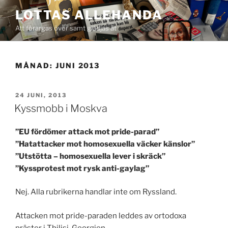
Hoppa
LOTTAS ALLEHANDA
till
Att förargas över samt glädjas åt
innehåll
MÅNAD:
JUNI 2013
PUBLICERAT
24 JUNI, 2013
Kyssmobb i Moskva
”EU fördömer attack mot pride-parad”
”Hatattacker mot homosexuella väcker känslor”
”Utstötta – homosexuella lever i skräck”
”Kyssprotest mot rysk anti-gaylag”
Nej. Alla rubrikerna handlar inte om Ryssland.
Attacken mot pride-paraden leddes av ortodoxa
präster i Tbilisi, Georgien.