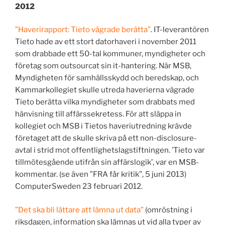
2012
”Haverirapport: Tieto vägrade berätta”
. IT-leverantören
Tieto hade av ett stort datorhaveri i november 2011
som drabbade ett 50-tal kommuner, myndigheter och
företag som outsourcat sin it-hantering. När MSB,
Myndigheten för samhällsskydd och beredskap, och
Kammarkollegiet skulle utreda haverierna vägrade
Tieto berätta vilka myndigheter som drabbats med
hänvisning till affärssekretess. För att släppa in
kollegiet och MSB i Tietos haveriutredning krävde
företaget att de skulle skriva på ett non-disclosure-
avtal i strid mot offentlighetslagstiftningen. ’Tieto var
tillmötesgående utifrån sin affärslogik’, var en MSB-
kommentar. (se även ”FRA får kritik”, 5 juni 2013)
ComputerSweden 23 februari 2012.
”Det ska bli lättare att lämna ut data”
(omröstning i
riksdagen, information ska lämnas ut vid alla typer av