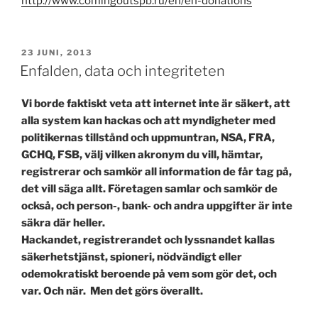
http://www.comingoutspb.ru/en/en-donations
PUBLICERAT
23 JUNI, 2013
Enfalden, data och integriteten
Vi borde faktiskt veta att internet inte är säkert, att
alla system kan hackas och att myndigheter med
politikernas tillstånd och uppmuntran, NSA, FRA,
GCHQ, FSB, välj vilken akronym du vill, hämtar,
registrerar och samkör all information de får tag på,
det vill säga allt. Företagen samlar och samkör de
också, och person-, bank- och andra uppgifter är inte
säkra där heller.
Hackandet, registrerandet och lyssnandet kallas
säkerhetstjänst, spioneri, nödvändigt eller
odemokratiskt beroende på vem som gör det, och
var. Och när. Men det görs överallt.