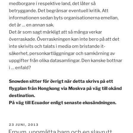
medborgare i respektive land, det låter så
betryggande. Det begränsar eventuell kritik. Att
informationen sedan byts organisationerna emellan,
det är … en annan sak.
Det är som sagt märkligt att så många verkar
överraskade. Överraskningen kan inte bero på att det
inte skrivits och talats i media om bristande it-
säkerhet, personkartläggningar och samkörning av
uppgifter från olika datasamlingar. Den kanske bottnar
i … enfald?
Snowden sitter för övrigt när detta skrivs på ett
flygplan från Hongkong via Moskva på väg till okänd
destination.
På väg till Ecuador enligt senaste ekosändningen.
PUBLICERAT
23 JUNI, 2013
Erpum, uppmätta barn och en slavrutt