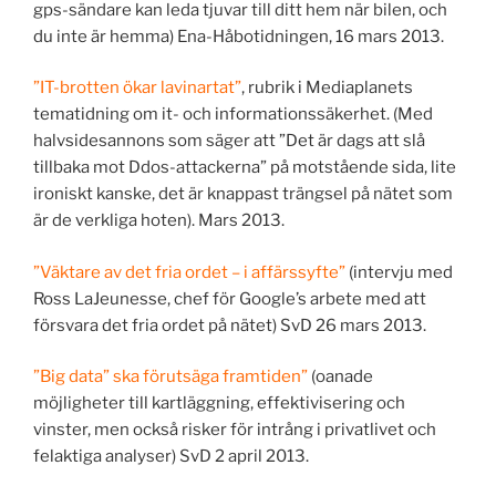
gps-sändare kan leda tjuvar till ditt hem när bilen, och
du inte är hemma) Ena-Håbotidningen, 16 mars 2013.
”IT-brotten ökar lavinartat”
, rubrik i Mediaplanets
tematidning om it- och informationssäkerhet. (Med
halvsidesannons som säger att ”Det är dags att slå
tillbaka mot Ddos-attackerna” på motstående sida, lite
ironiskt kanske, det är knappast trängsel på nätet som
är de verkliga hoten). Mars 2013.
”Väktare av det fria ordet – i affärssyfte”
(intervju med
Ross LaJeunesse, chef för Google’s arbete med att
försvara det fria ordet på nätet) SvD 26 mars 2013.
”Big data” ska förutsäga framtiden”
(oanade
möjligheter till kartläggning, effektivisering och
vinster, men också risker för intrång i privatlivet och
felaktiga analyser) SvD 2 april 2013.