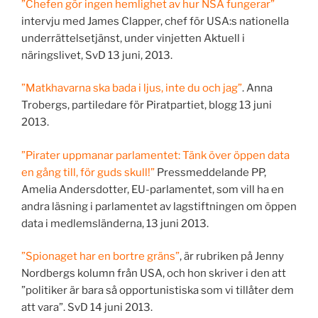
”Chefen gör ingen hemlighet av hur NSA fungerar”
intervju med James Clapper, chef för USA:s nationella
underrättelsetjänst, under vinjetten Aktuell i
näringslivet, SvD 13 juni, 2013.
”Matkhavarna ska bada i ljus, inte du och jag”
. Anna
Trobergs, partiledare för Piratpartiet, blogg 13 juni
2013.
”Pirater uppmanar parlamentet: Tänk över öppen data
en gång till, för guds skull!”
Pressmeddelande PP,
Amelia Andersdotter, EU-parlamentet, som vill ha en
andra läsning i parlamentet av lagstiftningen om öppen
data i medlemsländerna, 13 juni 2013.
”Spionaget har en bortre gräns”
, är rubriken på Jenny
Nordbergs kolumn från USA, och hon skriver i den att
”politiker är bara så opportunistiska som vi tillåter dem
att vara”. SvD 14 juni 2013.