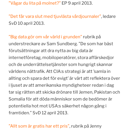
”Vågar du lita på molnet?”
EP 9 april 2013.
”Det får vara slut med tjuvlästa vårdjournaler”
, ledare
SvD 10 april 2013.
”Big data gör om vår värld i grunden”
rubrik på
understreckare av Sam Sundberg. ”De som har bäst
förutsättningar att dra nytta av big data är
internetföretag, mobiloperatörer, stora affärskedjor
och de underrättelsetjänster som hungrigt skannar
världens nättrafik. Att CIA:s strategi är att ’samla in
allting och spara det för evigt’ är värt att reflektera över
i ljuset av att amerikanska myndigheteer redan i dag
tar sig rätten att skicka drönare till Jemen, Pakistan och
Somalia för att döda människor som de bedömer är
potentiella hot mot USA:s säkerhet någon gång i
framtiden.” SvD 12 april 2013.
”Allt som är gratis har ett pris”
, rubrik på Jenny