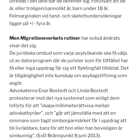
utredas i det land där de befinner sig. Förutsatt att de
är, eller troligen/sannolikt är, barn under 18 år.
Felmarginalen vid tand- och skelettundersökningar
ligger på +/- fyra år.
Men Migrationsverkets rutiner
har också ändrats
visar det sig.
De juridiska ombud som varje asylsökande ska få väljs
ut av datorprogram där de jurister som för tillfället har
få eller inga uppdrag får sig ett flyktingfall tilldelat. Det
är tillgänglighet inte kunskap om asyllagstiftning som
avgör.
Advokaterna Enar Bostedt och Linda Bostedt
protesterar mot det nya systemet som enligt dem
införts för att ”skapa millimeterättvisa mellan
advokatbyråer”, och ”går att jämställa med att en
simmare som tagit simborgarmärket får i uppdrag att
bli livräddare, bara för att hon eller han bevisligen är
simkunnig”. (SvD Brännpunkt 8 juni 2013).