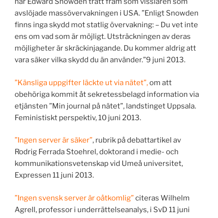
när Edward Snowden trätt fram som visslaren som
avslöjade massövervakningen i USA. ”Enligt Snowden
finns inga skydd mot statlig övervakning: – Du vet inte
ens om vad som är möjligt. Utsträckningen av deras
möjligheter är skräckinjagande. Du kommer aldrig att
vara säker vilka skydd du än använder.”9 juni 2013.
”Känsliga uppgifter läckte ut via nätet”,
om att
obehöriga kommit åt sekretessbelagd information via
etjänsten ”Min journal på nätet”, landstinget Uppsala.
Feministiskt perspektiv, 10 juni 2013.
”Ingen server är säker”
, rubrik på debattartikel av
Rodrig Ferrada Stoehrel, doktorand i medie- och
kommunikationsvetenskap vid Umeå universitet,
Expressen 11 juni 2013.
”Ingen svensk server är oåtkomlig”
citeras Wilhelm
Agrell, professor i underrättelseanalys, i SvD 11 juni