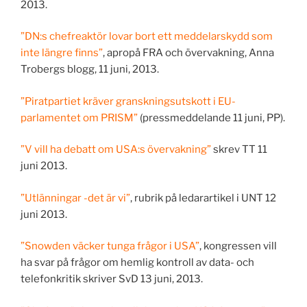
2013.
”DN:s chefreaktör lovar bort ett meddelarskydd som
inte längre finns”
, apropå FRA och övervakning, Anna
Trobergs blogg, 11 juni, 2013.
”Piratpartiet kräver granskningsutskott i EU-
parlamentet om PRISM”
(pressmeddelande 11 juni, PP).
”V vill ha debatt om USA:s övervakning”
skrev TT 11
juni 2013.
”Utlänningar -det är vi”
, rubrik på ledarartikel i UNT 12
juni 2013.
”Snowden väcker tunga frågor i USA”
, kongressen vill
ha svar på frågor om hemlig kontroll av data- och
telefonkritik skriver SvD 13 juni, 2013.