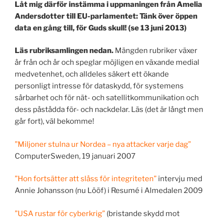
Låt mig därför instämma i uppmaningen från Amelia
Andersdotter till EU-parlamentet: Tänk över öppen
data en gång till, för Guds skull! (se 13 juni 2013)
Läs rubriksamlingen nedan.
Mängden rubriker växer
år från och år och speglar möjligen en växande medial
medvetenhet, och alldeles säkert ett ökande
personligt intresse för dataskydd, för systemens
sårbarhet och för nät- och satellitkommunikation och
dess påstådda för- och nackdelar. Läs (det är långt men
går fort), väl bekomme!
”Miljoner stulna ur Nordea – nya attacker varje dag”
ComputerSweden, 19 januari 2007
”Hon fortsätter att slåss för integriteten”
intervju med
Annie Johansson (nu Lööf) i Resumé i Almedalen 2009
”USA rustar för cyberkrig”
(bristande skydd mot