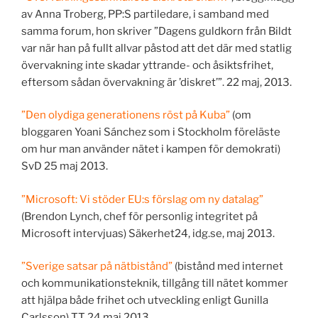
av Anna Troberg, PP:S partiledare, i samband med
samma forum, hon skriver ”Dagens guldkorn från Bildt
var när han på fullt allvar påstod att det där med statlig
övervakning inte skadar yttrande- och åsiktsfrihet,
eftersom sådan övervakning är ’diskret’”. 22 maj, 2013.
”Den olydiga generationens röst på Kuba”
(om
bloggaren Yoani Sánchez som i Stockholm föreläste
om hur man använder nätet i kampen för demokrati)
SvD 25 maj 2013.
”Microsoft: Vi stöder EU:s förslag om ny datalag”
(Brendon Lynch, chef för personlig integritet på
Microsoft intervjuas) Säkerhet24, idg.se, maj 2013.
”Sverige satsar på nätbistånd”
(bistånd med internet
och kommunikationsteknik, tillgång till nätet kommer
att hjälpa både frihet och utveckling enligt Gunilla
Carlsson) TT 24 maj 2013.