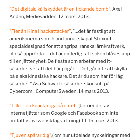
”Det digitala källskyddet är en tickande bomb”
, Axel
Andén, Medievärlden, 12 mars, 2013.
”Fler än Kina i hackattacker”
, ”…det är festligt att
amerikanerna som bland annat skapat Stuxnet,
specialdesignad för att angripa iranska lärnkraftverk,
blir så upprörda. … det är underligt att saken blåses upp
till en jättenyhet. De flesta som arbetar med it-
säkerhet vet att det här pågår. … Det går inte att skylla
på elaka kinesiska hackare. Det är du som har för låg
säkerhet.” Åsa Schwartz, säkerhetskonsult på
Cybercom i ComputerSweden, 14 mars 2013.
”Tillit – en knäckfråga på nätet”
(beroendet av
internetjättar som Google och Facebook som inte
omfattas av svensk lagstiftning) TT 15 mars 2013.
”Tjuven spårar dig”
,( om hur utdelade nyckelringar med