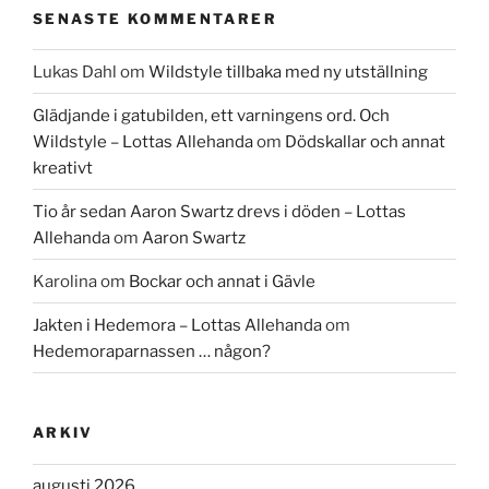
SENASTE KOMMENTARER
Lukas Dahl
om
Wildstyle tillbaka med ny utställning
Glädjande i gatubilden, ett varningens ord. Och
Wildstyle – Lottas Allehanda
om
Dödskallar och annat
kreativt
Tio år sedan Aaron Swartz drevs i döden – Lottas
Allehanda
om
Aaron Swartz
Karolina
om
Bockar och annat i Gävle
Jakten i Hedemora – Lottas Allehanda
om
Hedemoraparnassen … någon?
ARKIV
augusti 2026