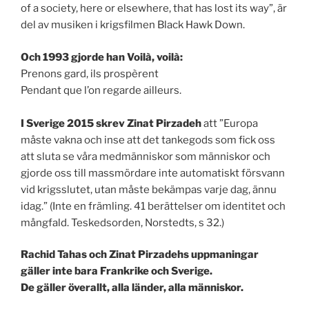
of a society, here or elsewhere, that has lost its way”, är
del av musiken i krigsfilmen Black Hawk Down.
Och 1993 gjorde han Voilà, voilà:
Prenons gard, ils prospèrent
Pendant que l’on regarde ailleurs.
I Sverige 2015 skrev Zinat Pirzadeh
att ”Europa
måste vakna och inse att det tankegods som fick oss
att sluta se våra medmänniskor som människor och
gjorde oss till massmördare inte automatiskt försvann
vid krigsslutet, utan måste bekämpas varje dag, ännu
idag.” (Inte en främling. 41 berättelser om identitet och
mångfald. Teskedsorden, Norstedts, s 32.)
Rachid Tahas och Zinat Pirzadehs uppmaningar
gäller inte bara Frankrike och Sverige.
De gäller överallt, alla länder, alla människor.