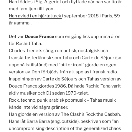
Han föddes i Sig, Algeriet och flyttade när han var tio år
med familjen till Lyon.
Han avled i en hjärtattack
i september 2018 i Paris, 59
år gammal.
Det var
Douce France
som en gång
fick upp mina öron
för Rachid Taha.
Charles Trenets sång, romantisk, nostalgisk och
franskt fosterländsk som Taha och Carte de Séjour (sv.
uppehållstillstånd) med ”bitter ironi” gjorde en egen
version av. Den förbjöds från att spelas i fransk radio.
Inspelningen av Carte de Séjours och Tahas version av
Douce France gjordes 1986. Då hade Rachid Taha varit
aktiv musiker och DJ sedan 1970-talet.
Rock, techno, punk, arabisk popmusik – Tahas musik
kände inte vid några gränser.
Han gjorde en version av The Clash’s Rock the Casbah.
Hans låt Barra Barra (eng. outside), beskriven som ”an
uncompromising description of the generalized chaos