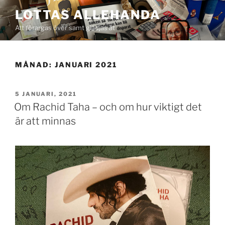
Hoppa
LOTTAS ALLEHANDA
till
Att förargas över samt glädjas åt
innehåll
MÅNAD:
JANUARI 2021
PUBLICERAT
5 JANUARI, 2021
Om Rachid Taha – och om hur viktigt det
är att minnas