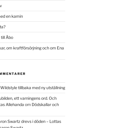
rv
med en kamin
ta?
till Åbo
r, om kraftförsörjning och om Ena
OMMENTARER
m
Wildstyle tillbaka med ny utställning
ubilden, ett varningens ord. Och
tas Allehanda
om
Dödskallar och
ron Swartz drevs i döden – Lottas
Aaron Swartz