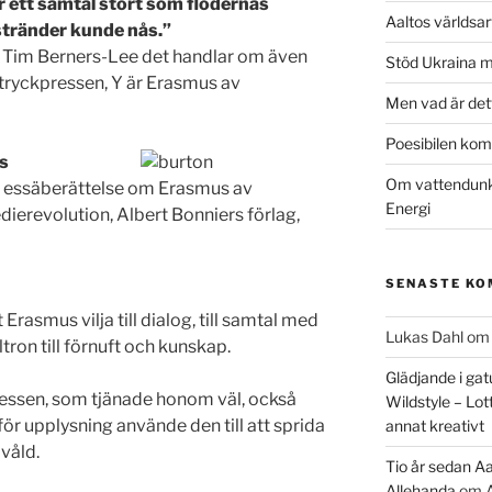
r ett samtal stort som flodernas
Aaltos världsa
stränder kunde nås.”
h Tim Berners-Lee det handlar om även
Stöd Ukraina 
 tryckpressen, Y är Erasmus av
Men vad är det
Poesibilen kom 
s
Om vattendunka
n essäberättelse om Erasmus av
Energi
erevolution, Albert Bonniers förlag,
SENASTE K
Erasmus vilja till dialog, till samtal med
Lukas Dahl
o
tron till förnuft och kunskap.
Glädjande i gat
ressen, som tjänade honom väl, också
Wildstyle – Lot
ör upplysning använde den till att sprida
annat kreativt
 våld.
Tio år sedan Aa
Allehanda
om