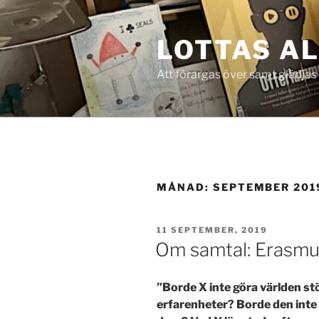
Hoppa
till
LOTTAS A
innehåll
Att förargas över samt glädjas
MÅNAD:
SEPTEMBER 201
PUBLICERAT
11 SEPTEMBER, 2019
Om samtal: Erasmu
”Borde X inte göra världen st
erfarenheter? Borde den inte