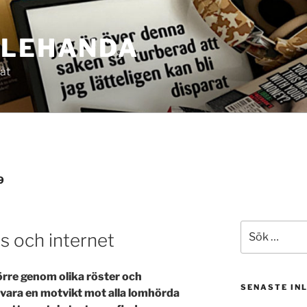
LLEHANDA
 åt
9
Sök
s och internet
efter:
örre genom olika röster och
SENASTE IN
 vara en motvikt mot alla lomhörda