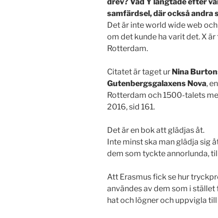
drev? Vad Y längtade efter va
samfärdsel, där också andra 
Det är inte world wide web oc
om det kunde ha varit det. X är
Rotterdam.
Citatet är taget ur
Nina Burton
Gutenbergsgalaxens Nova
, e
Rotterdam och 1500-talets medi
2016, sid 161.
Det är en bok att glädjas åt.
Inte minst ska man glädja sig åt 
dem som tyckte annorlunda, till
Att Erasmus fick se hur tryckp
användes av dem som i stället f
hat och lögner och uppvigla till