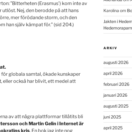
rton: ”Bitterheten (Erasmus’) kom inte av
utlöst. Nej, den berodde på att hans
Karolina
om
Bo
större, mer förödande storm, och den
Jakten i Hedem
som han själv kämpat för.” (sid 204.)
Hedemoraparn
ARKIV
augusti 2026
at.
april 2026
 för globala samtal, ökade kunskaper
, eller också har blivit, ett medel att
februari 2026
januari 2026
augusti 2025
 av att några plattformar tillåtits bli
juni 2025
tersson och Martin Gelin i Internet är
april 2025
mokratins kris
. En bok jag inte nog