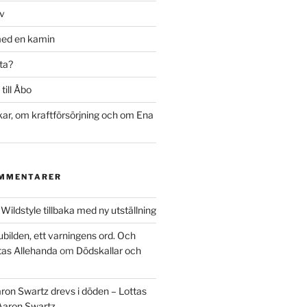
rv
med en kamin
ta?
till Åbo
r, om kraftförsörjning och om Ena
OMMENTARER
m
Wildstyle tillbaka med ny utställning
ubilden, ett varningens ord. Och
tas Allehanda
om
Dödskallar och
ron Swartz drevs i döden – Lottas
Aaron Swartz