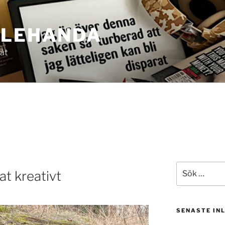
LLEHANDA
 åt
Sök
at kreativt
efter:
SENASTE IN