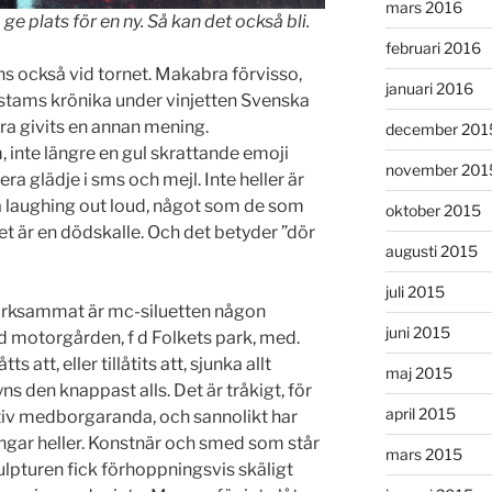
mars 2016
 ge plats för en ny. Så kan det också bli.
februari 2016
ns också vid tornet. Makabra förvisso,
januari 2016
estams krönika under vinjetten Svenska
ra givits en annan mening.
december 201
, inte längre en gul skrattande emoji
november 201
a glädje i sms och mejl. Inte heller är
ka laughing out loud, något som de som
oktober 2015
et är en dödskalle. Och det betyder ”dör
augusti 2015
juli 2015
ksammat är mc-siluetten någon
juni 2015
vid motorgården, f d Folkets park, med.
 att, eller tillåtits att, sjunka allt
maj 2015
yns den knappast alls. Det är tråkigt, för
april 2015
ativ medborgaranda, och sannolikt har
ngar heller. Konstnär och smed som står
mars 2015
ulpturen fick förhoppningsvis skäligt