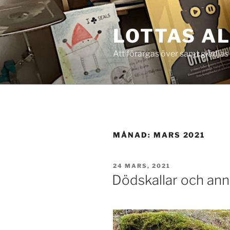
Hoppa
till
LOTTAS A
innehåll
Att förargas över samt glädjas
MÅNAD:
MARS 2021
PUBLICERAT
24 MARS, 2021
Dödskallar och ann