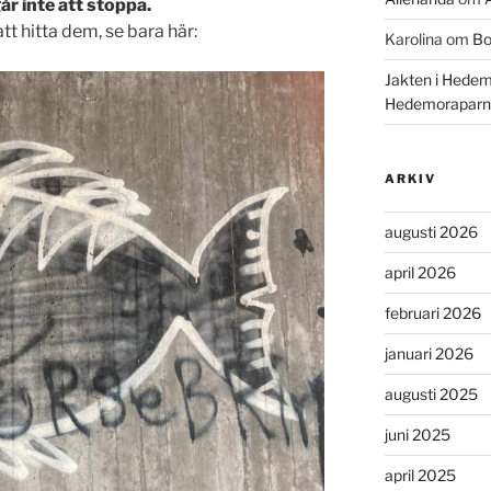
år inte att stoppa.
t hitta dem, se bara här:
Karolina
om
Bo
Jakten i Hedem
Hedemoraparn
ARKIV
augusti 2026
april 2026
februari 2026
januari 2026
augusti 2025
juni 2025
april 2025