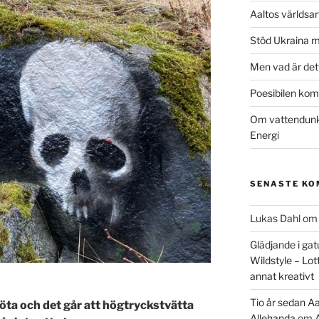
Aaltos världsa
Stöd Ukraina 
Men vad är det
Poesibilen kom 
Om vattendunka
Energi
SENASTE K
Lukas Dahl
o
Glädjande i gat
Wildstyle – Lot
annat kreativt
Tio år sedan Aa
öta och det går att högtryckstvätta
Allehanda
om