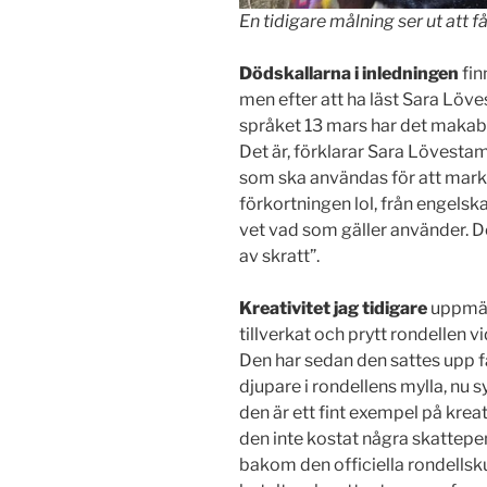
En tidigare målning ser ut att få
Dödskallarna i inledningen
fin
men efter att ha läst Sara Löv
språket 13 mars har det makab
Det är, förklarar Sara Lövestam
som ska användas för att marker
förkortningen lol, från engels
vet vad som gäller använder. D
av skratt”.
Kreativitet jag tidigare
uppmär
tillverkat och prytt rondellen 
Den har sedan den sattes upp fåtts
djupare i rondellens mylla, nu s
den är ett fint exempel på kre
den inte kostat några skattepe
bakom den officiella rondellsk