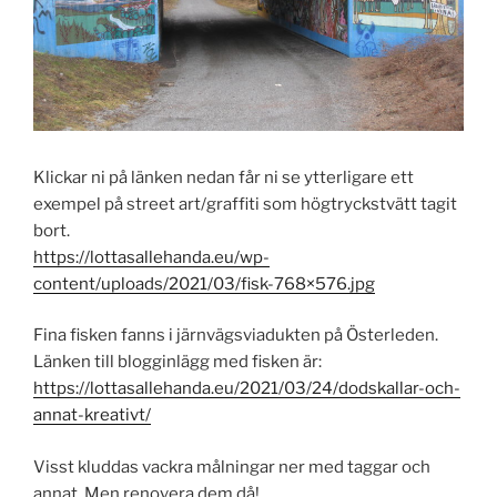
Klickar ni på länken nedan får ni se ytterligare ett
exempel på street art/graffiti som högtryckstvätt tagit
bort.
https://lottasallehanda.eu/wp-
content/uploads/2021/03/fisk-768×576.jpg
Fina fisken fanns i järnvägsviadukten på Österleden.
Länken till blogginlägg med fisken är:
https://lottasallehanda.eu/2021/03/24/dodskallar-och-
annat-kreativt/
Visst kluddas vackra målningar ner med taggar och
annat. Men renovera dem då!