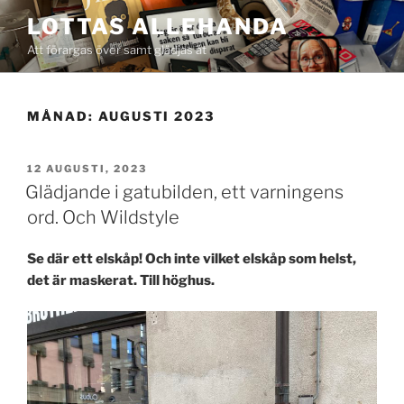
Hoppa
LOTTAS ALLEHANDA
till
Att förargas över samt glädjas åt
innehåll
MÅNAD:
AUGUSTI 2023
PUBLICERAT
12 AUGUSTI, 2023
Glädjande i gatubilden, ett varningens
ord. Och Wildstyle
Se där ett elskåp! Och inte vilket elskåp som helst,
det är maskerat. Till höghus.