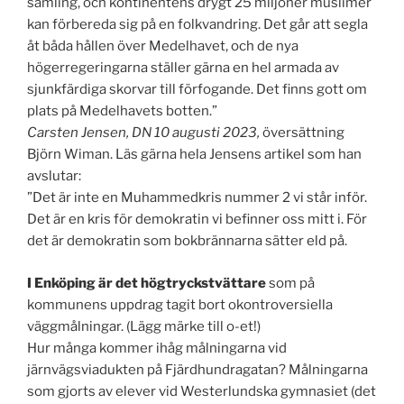
samling, och kontinentens drygt 25 miljoner muslimer
kan förbereda sig på en folkvandring. Det går att segla
åt båda hållen över Medelhavet, och de nya
högerregeringarna ställer gärna en hel armada av
sjunkfärdiga skorvar till förfogande. Det finns gott om
plats på Medelhavets botten.”
Carsten Jensen, DN 10 augusti 2023,
översättning
Björn Wiman. Läs gärna hela Jensens artikel som han
avslutar:
”Det är inte en Muhammedkris nummer 2 vi står inför.
Det är en kris för demokratin vi befinner oss mitt i. För
det är demokratin som bokbrännarna sätter eld på.
I Enköping är det högtryckstvättare
som på
kommunens uppdrag tagit bort okontroversiella
väggmålningar. (Lägg märke till o-et!)
Hur många kommer ihåg målningarna vid
järnvägsviadukten på Fjärdhundragatan? Målningarna
som gjorts av elever vid Westerlundska gymnasiet (det