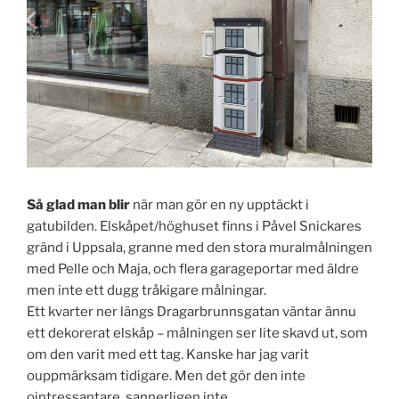
Så glad man blir
när man gör en ny upptäckt i
gatubilden. Elskåpet/höghuset finns i Påvel Snickares
gränd i Uppsala, granne med den stora muralmålningen
med Pelle och Maja, och flera garageportar med äldre
men inte ett dugg tråkigare målningar.
Ett kvarter ner längs Dragarbrunnsgatan väntar ännu
ett dekorerat elskåp – målningen ser lite skavd ut, som
om den varit med ett tag. Kanske har jag varit
ouppmärksam tidigare. Men det gör den inte
ointressantare, sannerligen inte.