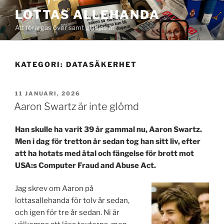
Hoppa
LOTTAS ALLEHANDA
till
Att förargas över samt glädjas åt
innehåll
KATEGORI:
DATASÄKERHET
PUBLICERAT
11 JANUARI, 2026
Aaron Swartz är inte glömd
Han skulle ha varit 39 år gammal nu, Aaron Swartz.
Men i dag för tretton år sedan tog han sitt liv, efter
att ha hotats med åtal och fängelse för brott mot
USA:s Computer Fraud and Abuse Act.
Jag skrev om Aaron på
lottasallehanda för tolv år sedan,
och igen för tre år sedan. Ni är