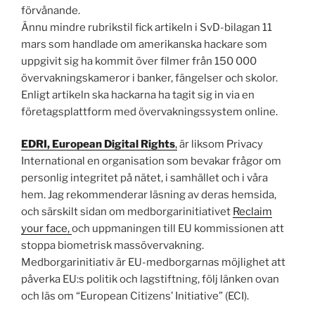
förvånande.
Ännu mindre rubrikstil fick artikeln i SvD-bilagan 11
mars som handlade om amerikanska hackare som
uppgivit sig ha kommit över filmer från 150 000
övervakningskameror i banker, fängelser och skolor.
Enligt artikeln ska hackarna ha tagit sig in via en
företagsplattform med övervakningssystem online.
EDRI, European Digital Rights
,
är liksom Privacy
International en organisation som bevakar frågor om
personlig integritet på nätet, i samhället och i våra
hem. Jag rekommenderar läsning av deras hemsida,
och särskilt sidan om medborgarinitiativet
Reclaim
your face,
och uppmaningen till EU kommissionen att
stoppa biometrisk massövervakning.
Medborgarinitiativ är EU-medborgarnas möjlighet att
påverka EU:s politik och lagstiftning, följ länken ovan
och läs om “European Citizens’ Initiative” (ECI).