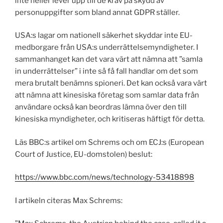
inte heller lever upp till de krav på skydd av
personuppgifter som bland annat GDPR ställer.
USA:s lagar om nationell säkerhet skyddar inte EU-
medborgare från USA:s underrättelsemyndigheter. I
sammanhanget kan det vara värt att nämna att ”samla
in underrättelser” i inte så få fall handlar om det som
mera brutalt benämns spioneri. Det kan också vara värt
att nämna att kinesiska företag som samlar data från
användare också kan beordras lämna över den till
kinesiska myndigheter, och kritiseras häftigt för detta.
Läs BBC:s artikel om Schrems och om ECJ:s (European
Court of Justice, EU-domstolen) beslut:
https://www.bbc.com/news/technology-53418898
I artikeln citeras Max Schrems: