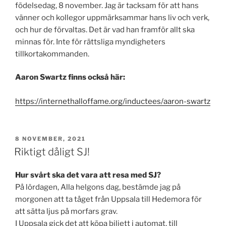
födelsedag, 8 november. Jag är tacksam för att hans
vänner och kollegor uppmärksammar hans liv och verk,
och hur de förvaltas. Det är vad han framför allt ska
minnas för. Inte för rättsliga myndigheters
tillkortakommanden.
Aaron Swartz finns också här:
https://internethalloffame.org/inductees/aaron-swartz
PUBLICERAT
8 NOVEMBER, 2021
Riktigt dåligt SJ!
Hur svårt ska det vara att resa med SJ?
På lördagen, Alla helgons dag, bestämde jag på
morgonen att ta tåget från Uppsala till Hedemora för
att sätta ljus på morfars grav.
I Uppsala gick det att köpa biljett i automat, till