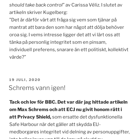
should take back control
” av Carissa Véliz. I slutet av
artikeln skriver Kugelberg:
”Det är därför värt att fråga sig vem som tjänar på
mantrat att bara den som har något att dölja behöver
oroa sig. I vems intresse ligger det att vi lärt oss att
tänka på personlig integritet som en pinsam,
individuell preferens, snarare än ett politiskt, kollektivt
värde?”
PUBLICERAT
19 JULI, 2020
Schrems vann igen!
Tack och lov för BBC. Det var där jag hittade artikeln
om Max Schrems och att ECJ nu givit honom rätt i
att Privacy Shield,
som ersatte det dysfunktionella
Safe Harbour när det gäller att skydda EU-
medborgares integritet vid delning av personuppgifter,