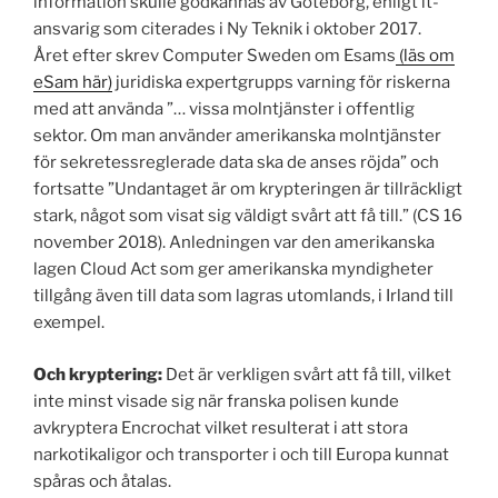
information skulle godkännas av Göteborg, enligt it-
ansvarig som citerades i Ny Teknik i oktober 2017.
Året efter skrev Computer Sweden om Esams
(läs om
eSam här)
juridiska expertgrupps varning för riskerna
med att använda ”… vissa molntjänster i offentlig
sektor. Om man använder amerikanska molntjänster
för sekretessreglerade data ska de anses röjda” och
fortsatte ”Undantaget är om krypteringen är tillräckligt
stark, något som visat sig väldigt svårt att få till.” (CS 16
november 2018). Anledningen var den amerikanska
lagen Cloud Act som ger amerikanska myndigheter
tillgång även till data som lagras utomlands, i Irland till
exempel.
Och kryptering:
Det är verkligen svårt att få till, vilket
inte minst visade sig när franska polisen kunde
avkryptera Encrochat vilket resulterat i att stora
narkotikaligor och transporter i och till Europa kunnat
spåras och åtalas.