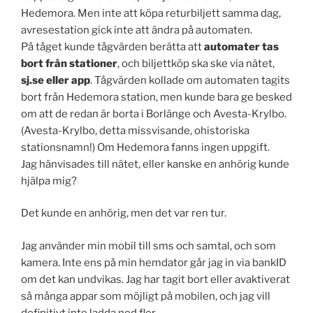
Hedemora. Men inte att köpa returbiljett samma dag,
avresestation gick inte att ändra på automaten.
På tåget kunde tågvärden berätta att
automater tas
bort från stationer
, och biljettköp ska ske via nätet,
sj.se eller app
. Tågvärden kollade om automaten tagits
bort från Hedemora station, men kunde bara ge besked
om att de redan är borta i Borlänge och Avesta-Krylbo.
(Avesta-Krylbo, detta missvisande, ohistoriska
stationsnamn!) Om Hedemora fanns ingen uppgift.
Jag hänvisades till nätet, eller kanske en anhörig kunde
hjälpa mig?
Det kunde en anhörig, men det var ren tur.
Jag använder min mobil till sms och samtal, och som
kamera. Inte ens på min hemdator går jag in via bankID
om det kan undvikas. Jag har tagit bort eller avaktiverat
så många appar som möjligt på mobilen, och jag vill
definitivt inte ladda ned fler.