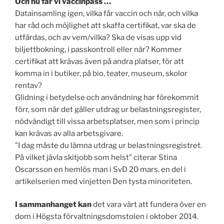
Och nu får vi vaccinpass …
Datainsamling igen, vilka får vaccin och när, och vilka
har råd och möjlighet att skaffa certifikat, var ska de
utfärdas, och av vem/vilka? Ska de visas upp vid
biljettbokning, i passkontroll eller när? Kommer
certifikat att krävas även på andra platser, för att
komma in i butiker, på bio, teater, museum, skolor
rentav?
Glidning i betydelse och användning har förekommit
förr, som när det gäller utdrag ur belastningsregister,
nödvändigt till vissa arbetsplatser, men som i princip
kan krävas av alla arbetsgivare.
”I dag måste du lämna utdrag ur belastningsregistret.
På vilket jävla skitjobb som helst” citerar Stina
Oscarsson en hemlös man i SvD 20 mars, en del i
artikelserien med vinjetten Den tysta minoriteten.
I sammanhanget kan
det vara värt att fundera över en
dom i Högsta förvaltningsdomstolen i oktober 2014.