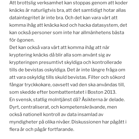
Att brottslig verksamhet kan stoppas genom att koder
knäcks är naturligtvis bra, att det samtidigt hotar allas
dataintegritet är inte bra. Och det kan vara värt att
komma ihåg att knäcka kod och hacka datasystem, det
kan också personer som inte har allmänhetens bästa
för ögonen.
Det kan också vara värt att komma ihåg att när
kryptering knäcks då blir alla som använt sig av
krypteringen presumtivt skyldiga och kontrollerade
tills de bevistas oskyldiga. Det är inte längre fråga om
att vara oskyldig tills skuld bevistas. Filter och sökord
fångar tryckkokare, oavsett vad den ska användas till,
som skedde efter bombattentatet i Boston 2013.
En svensk, statlig molntjänst då? Åsikterna är delade.
Dyrt, centraliserat, och kompetenskrävande, men
också nationell kontroll av data insamlad av
myndigheter på olika nivåer. Diskussionen har pågått i
flera år och pågår fortfarande.