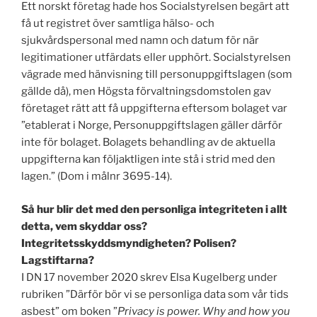
Ett norskt företag hade hos Socialstyrelsen begärt att
få ut registret över samtliga hälso- och
sjukvårdspersonal med namn och datum för när
legitimationer utfärdats eller upphört. Socialstyrelsen
vägrade med hänvisning till personuppgiftslagen (som
gällde då), men Högsta förvaltningsdomstolen gav
företaget rätt att få uppgifterna eftersom bolaget var
”etablerat i Norge, Personuppgiftslagen gäller därför
inte för bolaget. Bolagets behandling av de aktuella
uppgifterna kan följaktligen inte stå i strid med den
lagen.” (Dom i målnr 3695-14).
Så hur blir det med den personliga integriteten i allt
detta, vem skyddar oss?
Integritetsskyddsmyndigheten? Polisen?
Lagstiftarna?
I DN 17 november 2020 skrev Elsa Kugelberg under
rubriken ”Därför bör vi se personliga data som vår tids
asbest” om boken ”
Privacy is power. Why and how you