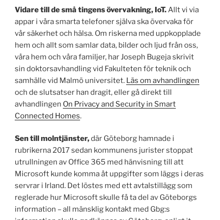
Vidare till de små tingens övervakning, IoT.
Allt vi via
appar i våra smarta telefoner själva ska övervaka för
vår säkerhet och hälsa. Om riskerna med uppkopplade
hem och allt som samlar data, bilder och ljud från oss,
våra hem och våra familjer, har Joseph Bugeja skrivit
sin doktorsavhandling vid Fakulteten för teknik och
samhälle vid Malmö universitet.
Läs om avhandlingen
och de slutsatser han dragit, eller gå direkt till
avhandlingen
On Privacy and Security in Smart
Connected Homes
.
Sen till molntjänster,
där Göteborg hamnade i
rubrikerna 2017 sedan kommunens jurister stoppat
utrullningen av Office 365 med hänvisning till att
Microsoft kunde komma åt uppgifter som läggs i deras
servrar i Irland. Det löstes med ett avtalstillägg som
reglerade hur Microsoft skulle få ta del av Göteborgs
information – all mänsklig kontakt med Gbg:s