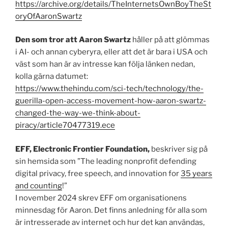
https://archive.org/details/TheInternetsOwnBoyTheSt
oryOfAaronSwartz
Den som tror att Aaron Swartz
håller på att glömmas
i AI- och annan cyberyra, eller att det är bara i USA och
väst som han är av intresse kan följa länken nedan,
kolla gärna datumet:
https://www.thehindu.com/sci-tech/technology/the-
guerilla-open-access-movement-how-aaron-swartz-
changed-the-way-we-think-about-
piracy/article70477319.ece
EFF, Electronic Frontier Foundation,
beskriver sig på
sin hemsida som ”The leading nonprofit defending
digital privacy, free speech, and innovation for
35 years
and counting
!”
I november 2024 skrev EFF om organisationens
minnesdag för Aaron. Det finns anledning för alla som
är intresserade av internet och hur det kan användas,