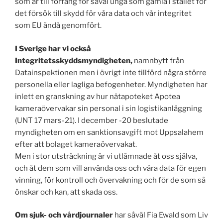
som är till förfång för såväl unga som gamla i stället för
det försök till skydd för våra data och vår integritet
som EU ändå genomfört.
I Sverige har vi också
Integritetsskyddsmyndigheten,
namnbytt från
Datainspektionen men i övrigt inte tillförd några större
personella eller lagliga befogenheter. Myndigheten har
inlett en granskning av hur nätapoteket Apotea
kameraövervakar sin personal i sin logistikanläggning
(UNT 17 mars-21). I december -20 beslutade
myndigheten om en sanktionsavgift mot Uppsalahem
efter att bolaget kameraövervakat.
Men i stor utsträckning är vi utlämnade åt oss själva,
och åt dem som vill använda oss och våra data för egen
vinning, för kontroll och övervakning och för de som så
önskar och kan, att skada oss.
Om sjuk- och vårdjournaler
har såväl Fia Ewald som Liv