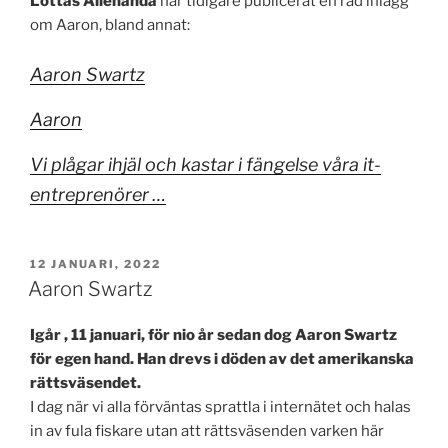
Lottas Allehanda
har tidigare publicerat en rad inlägg
om Aaron, bland annat:
Aaron Swartz
Aaron
Vi plågar ihjäl och kastar i fängelse våra it-
entreprenörer …
PUBLICERAT
12 JANUARI, 2022
Aaron Swartz
Igår , 11 januari, för nio år sedan dog Aaron Swartz
för egen hand. Han drevs i döden av det amerikanska
rättsväsendet.
I dag när vi alla förväntas sprattla i internätet och halas
in av fula fiskare utan att rättsväsenden varken här