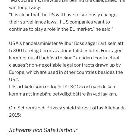
”Max Schrems, the Austrian behind the case, called it a
win for privacy.
”It is clear that the US will have to seriously change
their surveillance laws, if US companies want to
continue to play a role in the EU market,” he said.”
USA:s handelsminister Wilbur Ross säger i artikeln att
5 300 företag berörs av domstolsbeslutet. Företagen
kommer nu att behöva teckna ”standard contractual
clauses”: non-negotiable legal contracts drawn up by
Europe, which are used in other countries besides the
US.”.
Läs artikeln som redogör för SCC:s och vad de kan
komma att innebära betydligt bättre än vad jag kan.
Om Schrems och Privacy shield skrev Lottas Allehanda
2015:
Schrems och Safe Harbour