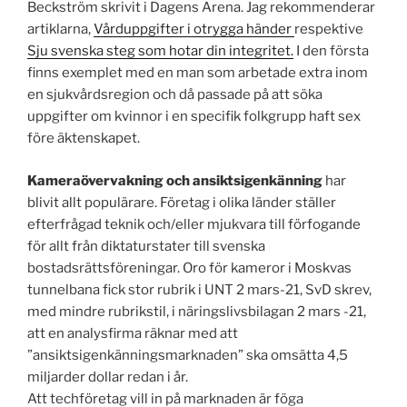
Beckström skrivit i Dagens Arena. Jag rekommenderar
artiklarna,
Vårduppgifter i otrygga händer
respektive
Sju svenska steg som hotar din integritet.
I den första
finns exemplet med en man som arbetade extra inom
en sjukvårdsregion och då passade på att söka
uppgifter om kvinnor i en specifik folkgrupp haft sex
före äktenskapet.
Kameraövervakning och ansiktsigenkänning
har
blivit allt populärare. Företag i olika länder ställer
efterfrågad teknik och/eller mjukvara till förfogande
för allt från diktaturstater till svenska
bostadsrättsföreningar. Oro för kameror i Moskvas
tunnelbana fick stor rubrik i UNT 2 mars-21, SvD skrev,
med mindre rubrikstil, i näringslivsbilagan 2 mars -21,
att en analysfirma räknar med att
”ansiktsigenkänningsmarknaden” ska omsätta 4,5
miljarder dollar redan i år.
Att techföretag vill in på marknaden är föga