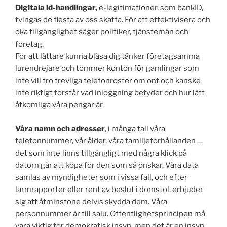
Digitala id-handlingar,
e-legitimationer, som bankID,
tvingas de flesta av oss skaffa. För att effektivisera och
öka tillgänglighet säger politiker, tjänstemän och
företag.
För att lättare kunna blåsa dig tänker företagsamma
lurendrejare och tömmer konton för gamlingar som
inte vill tro trevliga telefonröster om ont och kanske
inte riktigt förstår vad inloggning betyder och hur lätt
åtkomliga våra pengar är.
Våra namn och adresser
, i många fall våra
telefonnummer, vår ålder, våra familjeförhållanden …
det som inte finns tillgängligt med några klick på
datorn går att köpa för den som så önskar. Våra data
samlas av myndigheter som i vissa fall, och efter
larmrapporter eller rent av beslut i domstol, erbjuder
sig att åtminstone delvis skydda dem. Våra
personnummer är till salu. Offentlighetsprincipen må
vara viktig för demokratisk insyn, men det är en insyn