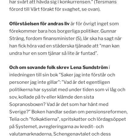
har svårt att hävda sig i konkurrensen.” (Tersmans
förord till Vårt förakt för svaghet, se ovan).
Oförståelsen för andras liv
är för övrigt inget som
förekommer bara hos borgerliga politiker. Gunnar
Sträng, fordom finansminister (S), lär ska ha sagt när
han fick höra vad en städerska tjänade att ”man kan
undra hur en som tjänar så lite är funtad”.
Och om sovande folk skrev Lena Sundström
i
inledningen till sin bok ”Saker jag inte förstår och
personer jag inte gillar”: ”Vad är det egentligen
politikerna har sysslat med under tiden som vi låg och
sov, kollade på tv eller klämde den sista
Sopranosboxen? Vad är det som har hänt med
Sverige?” Boken handlar sedan om pensionsreformen,
Telia och ”folkaktierna”, spritskatter och lördagsöppet
på Systemet, avregleringarna av kredit- och
valutamarknaderna, Schengenavtalet och dess