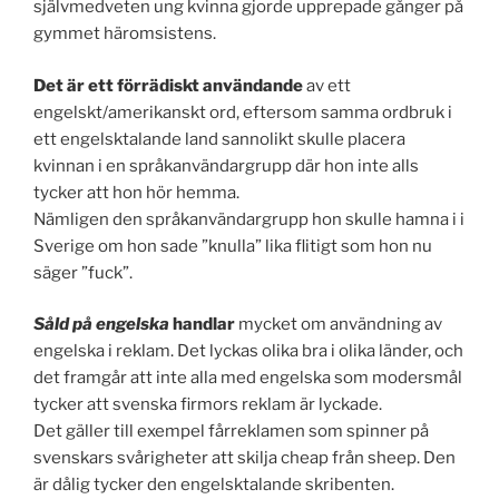
självmedveten ung kvinna gjorde upprepade gånger på
gymmet häromsistens.
Det är ett förrädiskt användande
av ett
engelskt/amerikanskt ord, eftersom samma ordbruk i
ett engelsktalande land sannolikt skulle placera
kvinnan i en språkanvändargrupp där hon inte alls
tycker att hon hör hemma.
Nämligen den språkanvändargrupp hon skulle hamna i i
Sverige om hon sade ”knulla” lika flitigt som hon nu
säger ”fuck”.
Såld på engelska
handlar
mycket om användning av
engelska i reklam. Det lyckas olika bra i olika länder, och
det framgår att inte alla med engelska som modersmål
tycker att svenska firmors reklam är lyckade.
Det gäller till exempel fårreklamen som spinner på
svenskars svårigheter att skilja cheap från sheep. Den
är dålig tycker den engelsktalande skribenten.