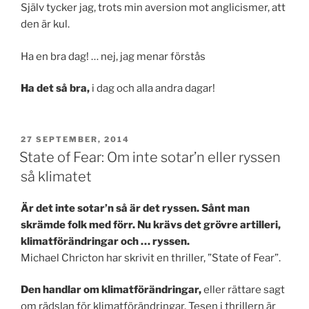
Själv tycker jag, trots min aversion mot anglicismer, att
den är kul.
Ha en bra dag! … nej, jag menar förstås
Ha det så bra,
i dag och alla andra dagar!
PUBLICERAT
27 SEPTEMBER, 2014
State of Fear: Om inte sotar’n eller ryssen
så klimatet
Är det inte sotar’n så är det ryssen. Sånt man
skrämde folk med förr. Nu krävs det grövre artilleri,
klimatförändringar och … ryssen.
Michael Chricton har skrivit en thriller, ”State of Fear”.
Den handlar om klimatförändringar,
eller rättare sagt
om rädslan för klimatförändringar. Tesen i thrillern är