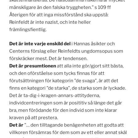
mänskligare än den falska tryggheten.” s 109 ff
Återigen för att inga missförstånd ska uppstå:
Reinfeldt är inte nazist, och inte heller
främlingsfientlig.
Det är inte varje enskild del
i Hannas åsikter och
Centerns förslag eller Reinfeldts ungdomsopus som
förskräcker mest. Det är tendensen.
Det är presumtionen
att alla inte gör/gjort sitt bästa,
och den oförståelse som tycks finnas för att
förutsättningen för kategorin ”de svaga”, är att det
finns en kategori ”de starka”, de starka som är lyckade.
Det är ta-dig-i-kragen-annars-attityderna,
individcentreringen som är posititiv så länge det går
bra, men förödande för den individ som inte klarar
kraven på att prestera.
Det är
”… den tilltagande benägenheten att godta att
villkoren försämras för dem som av ett eller annat skäl