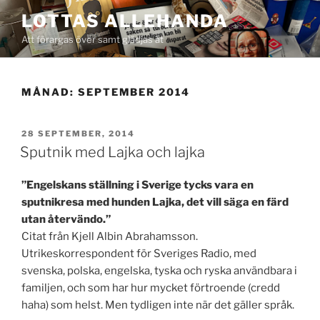
Hoppa
LOTTAS ALLEHANDA
till
Att förargas över samt glädjas åt
innehåll
MÅNAD:
SEPTEMBER 2014
PUBLICERAT
28 SEPTEMBER, 2014
Sputnik med Lajka och lajka
”Engelskans ställning i Sverige tycks vara en
sputnikresa med hunden Lajka, det vill säga en färd
utan återvändo.”
Citat från Kjell Albin Abrahamsson.
Utrikeskorrespondent för Sveriges Radio, med
svenska, polska, engelska, tyska och ryska användbara i
familjen, och som har hur mycket förtroende (credd
haha) som helst. Men tydligen inte när det gäller språk.