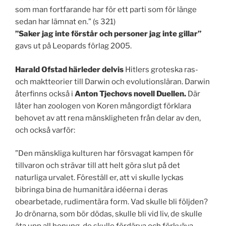
som man fortfarande har för ett parti som för länge
sedan har lämnat en.” (s 321)
”Saker jag inte förstår och personer jag inte gillar”
gavs ut på Leopards förlag 2005.
Harald Ofstad härleder delvis
Hitlers groteska ras-
och maktteorier till Darwin och evolutionsläran. Darwin
återfinns också i
Anton Tjechovs novell Duellen.
Där
låter han zoologen von Koren mångordigt förklara
behovet av att rena mänskligheten från delar av den,
och också varför:
”Den mänskliga kulturen har försvagat kampen för
tillvaron och strävar till att helt göra slut på det
naturliga urvalet. Föreställ er, att vi skulle lyckas
bibringa bina de humanitära idéerna i deras
obearbetade, rudimentära form. Vad skulle bli följden?
Jo drönarna, som bör dödas, skulle bli vid liv, de skulle