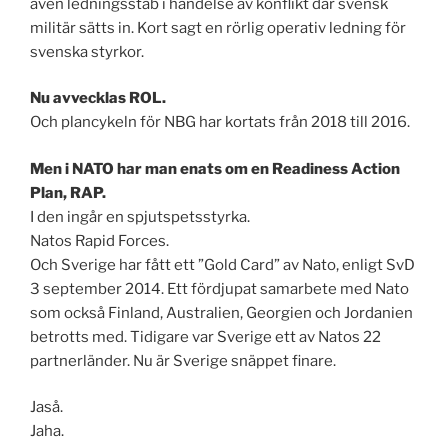
även ledningsstab i händelse av konflikt där svensk
militär sätts in. Kort sagt en rörlig operativ ledning för
svenska styrkor.
Nu avvecklas ROL.
Och plancykeln för NBG har kortats från 2018 till 2016.
Men i NATO har man enats om en Readiness Action
Plan, RAP.
I den ingår en spjutspetsstyrka.
Natos Rapid Forces.
Och Sverige har fått ett ”Gold Card” av Nato, enligt SvD
3 september 2014. Ett fördjupat samarbete med Nato
som också Finland, Australien, Georgien och Jordanien
betrotts med. Tidigare var Sverige ett av Natos 22
partnerländer. Nu är Sverige snäppet finare.
Jaså.
Jaha.