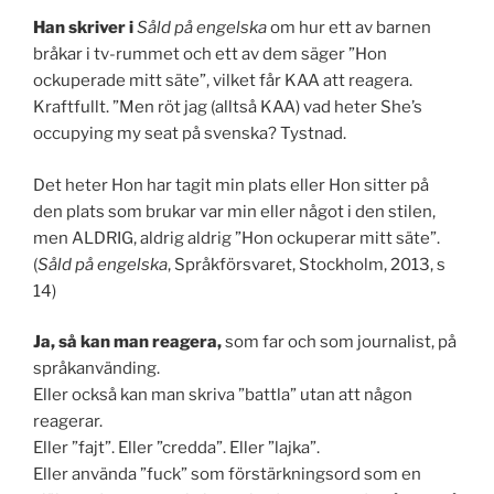
Han skriver i
Såld på engelska
om hur ett av barnen
bråkar i tv-rummet och ett av dem säger ”Hon
ockuperade mitt säte”, vilket får KAA att reagera.
Kraftfullt. ”Men röt jag (alltså KAA) vad heter She’s
occupying my seat på svenska? Tystnad.
Det heter Hon har tagit min plats eller Hon sitter på
den plats som brukar var min eller något i den stilen,
men ALDRIG, aldrig aldrig ”Hon ockuperar mitt säte”.
(
Såld på
engel
ska
, Språkförsvaret, Stockholm, 2013, s
14)
Ja, så kan man reagera,
som far och som journalist, på
språkanvänding.
Eller också kan man skriva ”battla” utan att någon
reagerar.
Eller ”fajt”. Eller ”credda”. Eller ”lajka”.
Eller använda ”fuck” som förstärkningsord som en