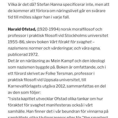
Vilka är det då? Stefan Hanna specificerar inte, men att
de kommer att förlora om näringslivet går en svårare
tid till mötes säger han i varje fall.
Harald Ofstad,
(1920-1994) norsk moralfilosof och
professor i praktisk filosofi vid Stockholms universitet
1955-86, skrev boken
Vårt förakt för svaghet –
nazismens normer och värderingar, och våra egna,
publicerad 1972.
Det är en närläsning av Mein Kampf och den ideologi
som nazismen byggde på. Boken är omfattande, och i
ett förord skrivet av Folke Tersman, professor i
praktisk filosofi vid Uppsala universitet, till
Karnevalförlagets utgåva 2012, sammanfattas en del
av den som följer:
”I sista kapitlet utvecklar Ofstad olika tankar om hur
föraktet för svaghet manifesteras också i vårt
samhälle. Han finner det i vår beundran för vinnarna på
samhällets olika tävlingsarenor eller för ”the smartest