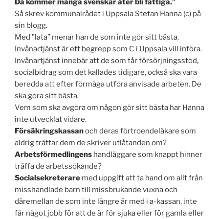
Då kommer många svenskar åter bli fattiga.”
Så skrev kommunalrådet i Uppsala Stefan Hanna (c) på
sin blogg.
Med ”lata” menar han de som inte gör sitt bästa.
Invånartjänst är ett begrepp som C i Uppsala vill införa.
Invånartjänst innebär att de som får försörjningsstöd,
socialbidrag som det kallades tidigare, också ska vara
beredda att efter förmåga utföra anvisade arbeten. De
ska göra sitt bästa.
Vem som ska avgöra om någon gör sitt bästa har Hanna
inte utvecklat vidare.
Försäkringskassan
och deras förtroendeläkare som
aldrig träffar dem de skriver utlåtanden om?
Arbetsförmedlingens
handläggare som knappt hinner
träffa de arbetssökande?
Socialsekreterare
med uppgift att ta hand om allt från
misshandlade barn till missbrukande vuxna och
däremellan de som inte längre är med i a-kassan, inte
får något jobb för att de är för sjuka eller för gamla eller