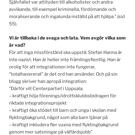
Självfallet var attityden till alkoholister och andra
avvikande, till exempel kriminella, fördömande och
moraliserande och ingalunda inställd på att hjälpa.” (sid
55).
Vi är tillbaka i de svaga och lata. Vem avgör vilka som
är vad?
För att inga missförstånd ska uppstå: Stefan Hanna är
inte nazist. Han är heller inte främlingsfientlig. Han är
orolig för att integrationen inte fungerar,
”totalhavererat” är det ord han använder. Och på sin
blogg skriver han apropå integration:
”Därför vill Centerpartiet i Uppsala;
– kraftigt höja förenings/idrottsklubbsbidragen för
riktade integrationsprojekt
– kraftigt öka stödet till barn och unga i skolan med
flyktingbakgrund, något som alla barn tjänar på
– kraftigt inkludera fler vuxna med flyktingbakgrund
genom mer satsningar på välfärdsjobb”