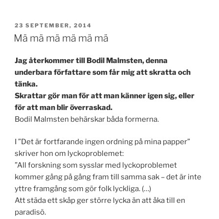
PUBLICERAT
23 SEPTEMBER, 2014
Mä mä mä mä mä mä
Jag återkommer till Bodil Malmsten, denna
underbara författare som får mig att skratta och
tänka.
Skrattar gör man för att man känner igen sig, eller
för att man blir överraskad.
Bodil Malmsten behärskar båda formerna.
I ”Det är fortfarande ingen ordning på mina papper”
skriver hon om lyckoproblemet:
”All forskning som sysslar med lyckoproblemet
kommer gång på gång fram till samma sak – det är inte
yttre framgång som gör folk lyckliga. (…)
Att städa ett skåp ger större lycka än att åka till en
paradisö.