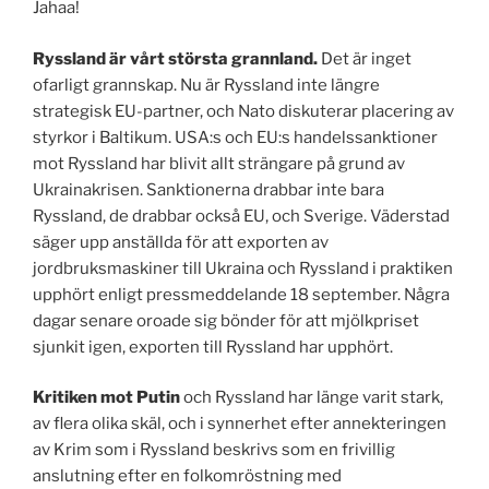
Jahaa!
Ryssland är vårt största grannland.
Det är inget
ofarligt grannskap. Nu är Ryssland inte längre
strategisk EU-partner, och Nato diskuterar placering av
styrkor i Baltikum. USA:s och EU:s handelssanktioner
mot Ryssland har blivit allt strängare på grund av
Ukrainakrisen. Sanktionerna drabbar inte bara
Ryssland, de drabbar också EU, och Sverige. Väderstad
säger upp anställda för att exporten av
jordbruksmaskiner till Ukraina och Ryssland i praktiken
upphört enligt pressmeddelande 18 september. Några
dagar senare oroade sig bönder för att mjölkpriset
sjunkit igen, exporten till Ryssland har upphört.
Kritiken mot Putin
och Ryssland har länge varit stark,
av flera olika skäl, och i synnerhet efter annekteringen
av Krim som i Ryssland beskrivs som en frivillig
anslutning efter en folkomröstning med