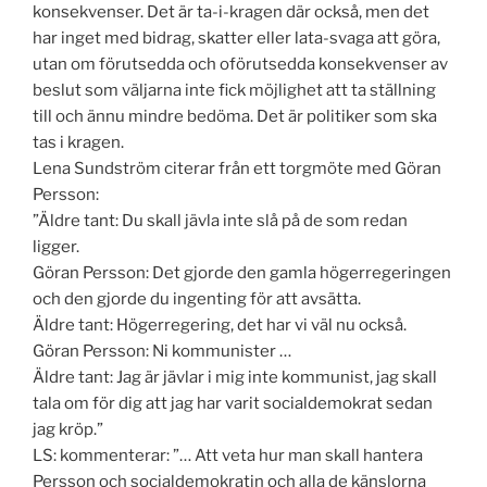
konsekvenser. Det är ta-i-kragen där också, men det
har inget med bidrag, skatter eller lata-svaga att göra,
utan om förutsedda och oförutsedda konsekvenser av
beslut som väljarna inte fick möjlighet att ta ställning
till och ännu mindre bedöma. Det är politiker som ska
tas i kragen.
Lena Sundström citerar från ett torgmöte med Göran
Persson:
”Äldre tant: Du skall jävla inte slå på de som redan
ligger.
Göran Persson: Det gjorde den gamla högerregeringen
och den gjorde du ingenting för att avsätta.
Äldre tant: Högerregering, det har vi väl nu också.
Göran Persson: Ni kommunister …
Äldre tant: Jag är jävlar i mig inte kommunist, jag skall
tala om för dig att jag har varit socialdemokrat sedan
jag kröp.”
LS: kommenterar: ”… Att veta hur man skall hantera
Persson och socialdemokratin och alla de känslorna