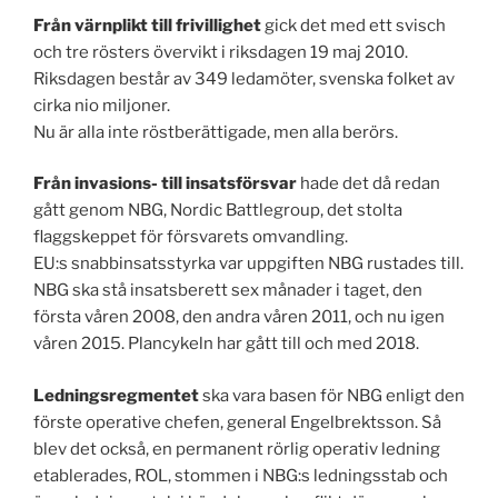
Från värnplikt till frivillighet
gick det med ett svisch
och tre rösters övervikt i riksdagen 19 maj 2010.
Riksdagen består av 349 ledamöter, svenska folket av
cirka nio miljoner.
Nu är alla inte röstberättigade, men alla berörs.
Från invasions- till insatsförsvar
hade det då redan
gått genom NBG, Nordic Battlegroup, det stolta
flaggskeppet för försvarets omvandling.
EU:s snabbinsatsstyrka var uppgiften NBG rustades till.
NBG ska stå insatsberett sex månader i taget, den
första våren 2008, den andra våren 2011, och nu igen
våren 2015. Plancykeln har gått till och med 2018.
Ledningsregmentet
ska vara basen för NBG enligt den
förste operative chefen, general Engelbrektsson. Så
blev det också, en permanent rörlig operativ ledning
etablerades, ROL, stommen i NBG:s ledningsstab och