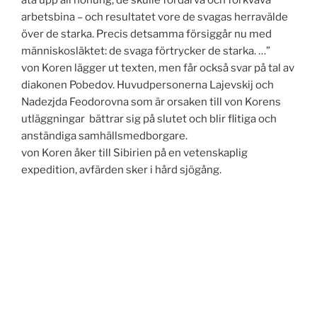
äta upp all honung, de skulle fördärva och förkväva
arbetsbina – och resultatet vore de svagas herravälde
över de starka. Precis detsamma försiggår nu med
människosläktet: de svaga förtrycker de starka. …”
von Koren lägger ut texten, men får också svar på tal av
diakonen Pobedov. Huvudpersonerna Lajevskij och
Nadezjda Feodorovna som är orsaken till von Korens
utläggningar bättrar sig på slutet och blir flitiga och
anständiga samhällsmedborgare.
von Koren åker till Sibirien på en vetenskaplig
expedition, avfärden sker i hård sjögång.