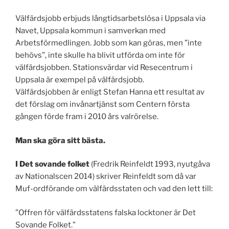
Välfärdsjobb erbjuds långtidsarbetslösa i Uppsala via
Navet, Uppsala kommun i samverkan med
Arbetsförmedlingen. Jobb som kan göras, men ”inte
behövs”, inte skulle ha blivit utförda om inte för
välfärdsjobben. Stationsvärdar vid Resecentrum i
Uppsala är exempel på välfärdsjobb.
Välfärdsjobben är enligt Stefan Hanna ett resultat av
det förslag om invånartjänst som Centern första
gången förde fram i 2010 års valrörelse.
Man ska göra sitt bästa.
I Det sovande folket
(Fredrik Reinfeldt 1993, nyutgåva
av Nationalscen 2014) skriver Reinfeldt som då var
Muf-ordförande om välfärdsstaten och vad den lett till:
”Offren för välfärdsstatens falska locktoner är Det
Sovande Folket.”