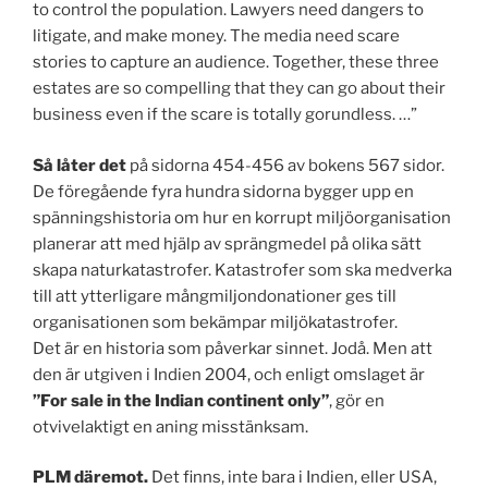
to control the population. Lawyers need dangers to
litigate, and make money. The media need scare
stories to capture an audience. Together, these three
estates are so compelling that they can go about their
business even if the scare is totally gorundless. …”
Så låter det
på sidorna 454-456 av bokens 567 sidor.
De föregående fyra hundra sidorna bygger upp en
spänningshistoria om hur en korrupt miljöorganisation
planerar att med hjälp av sprängmedel på olika sätt
skapa naturkatastrofer. Katastrofer som ska medverka
till att ytterligare mångmiljondonationer ges till
organisationen som bekämpar miljökatastrofer.
Det är en historia som påverkar sinnet. Jodå. Men att
den är utgiven i Indien 2004, och enligt omslaget är
”For sale in the Indian continent only”
, gör en
otvivelaktigt en aning misstänksam.
PLM däremot.
Det finns, inte bara i Indien, eller USA,