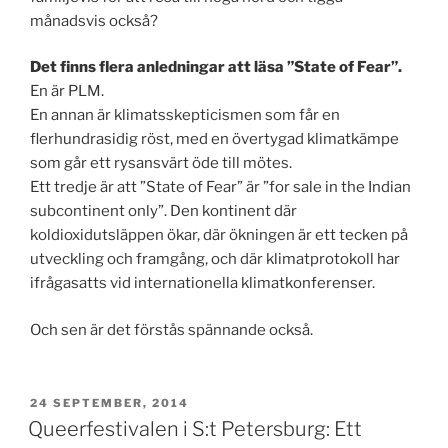
månadsvis också?
Det finns flera anledningar att läsa ”State of Fear”.
En är PLM.
En annan är klimatsskepticismen som får en
flerhundrasidig röst, med en övertygad klimatkämpe
som går ett rysansvärt öde till mötes.
Ett tredje är att ”State of Fear” är ”for sale in the Indian
subcontinent only”. Den kontinent där
koldioxidutsläppen ökar, där ökningen är ett tecken på
utveckling och framgång, och där klimatprotokoll har
ifrågasatts vid internationella klimatkonferenser.
Och sen är det förstås spännande också.
PUBLICERAT
24 SEPTEMBER, 2014
Queerfestivalen i S:t Petersburg: Ett