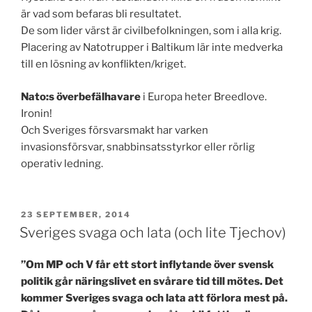
är vad som befaras bli resultatet.
De som lider värst är civilbefolkningen, som i alla krig.
Placering av Natotrupper i Baltikum lär inte medverka
till en lösning av konflikten/kriget.
Nato:s överbefälhavare
i Europa heter Breedlove.
Ironin!
Och Sveriges försvarsmakt har varken
invasionsförsvar, snabbinsatsstyrkor eller rörlig
operativ ledning.
PUBLICERAT
23 SEPTEMBER, 2014
Sveriges svaga och lata (och lite Tjechov)
”Om MP och V får ett stort inflytande över svensk
politik går näringslivet en svårare tid till mötes. Det
kommer Sveriges svaga och lata att förlora mest på.