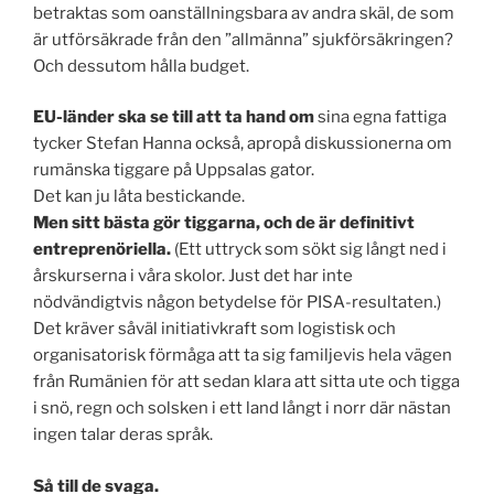
betraktas som oanställningsbara av andra skäl, de som
är utförsäkrade från den ”allmänna” sjukförsäkringen?
Och dessutom hålla budget.
EU-länder ska se till att ta hand om
sina egna fattiga
tycker Stefan Hanna också, apropå diskussionerna om
rumänska tiggare på Uppsalas gator.
Det kan ju låta bestickande.
Men sitt bästa gör tiggarna, och de är definitivt
entreprenöriella.
(Ett uttryck som sökt sig långt ned i
årskurserna i våra skolor. Just det har inte
nödvändigtvis någon betydelse för PISA-resultaten.)
Det kräver såväl initiativkraft som logistisk och
organisatorisk förmåga att ta sig familjevis hela vägen
från Rumänien för att sedan klara att sitta ute och tigga
i snö, regn och solsken i ett land långt i norr där nästan
ingen talar deras språk.
Så till de svaga.