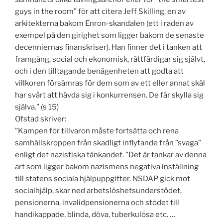
guys in the room” för att citera Jeff Skilling, en av
arkitekterna bakom Enron-skandalen (ett i raden av
exempel på den girighet som ligger bakom de senaste
decenniernas finanskriser). Han finner det i tanken att
framgång, social och ekonomisk, rättfärdigar sig självt,
och i den tilltagande benägenheten att godta att
villkoren försämras för dem som av ett eller annat skäl
har svårt att hävda sig i konkurrensen. De får skylla sig
själva.” (s 15)
Ofstad skriver:
”Kampen för tillvaron måste fortsätta och rena
samhällskroppen från skadligt inflytande från ”svaga”
enligt det nazistiska tänkandet. ”Det är tankar av denna
art som ligger bakom nazismens negativa inställning
till statens sociala hjälpuppgifter. NSDAP gick mot
socialhjälp, skar ned arbetslöshetsunderstödet,
pensionerna, invalidpensionerna och stödet till
handikappade, blinda, döva, tuberkulösa etc. …