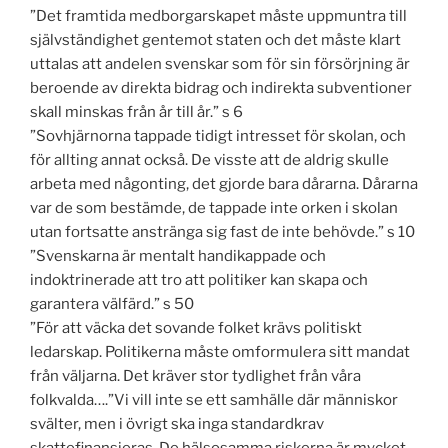
”Det framtida medborgarskapet måste uppmuntra till
självständighet gentemot staten och det måste klart
uttalas att andelen svenskar som för sin försörjning är
beroende av direkta bidrag och indirekta subventioner
skall minskas från år till år.” s 6
”Sovhjärnorna tappade tidigt intresset för skolan, och
för allting annat också. De visste att de aldrig skulle
arbeta med någonting, det gjorde bara dårarna. Dårarna
var de som bestämde, de tappade inte orken i skolan
utan fortsatte anstränga sig fast de inte behövde.” s 10
”Svenskarna är mentalt handikappade och
indoktrinerade att tro att politiker kan skapa och
garantera välfärd.” s 50
”För att väcka det sovande folket krävs politiskt
ledarskap. Politikerna måste omformulera sitt mandat
från väljarna. Det kräver stor tydlighet från våra
folkvalda….”Vi vill inte se ett samhälle där människor
svälter, men i övrigt ska inga standardkrav
skattefinansieras. De hälsosamma riskerna är mycket