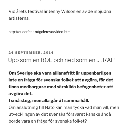
Vid årets festival är Jenny Wilson en av de inbjudna
artisterna.
http://queerfest.ru/galereya/video.html
PUBLICERAT
24 SEPTEMBER, 2014
Upp som en ROL och ned som en …. RAP
Om Sverige ska vara alliansfritt är uppenbarligen
inte en fråga för svenska folket att avgöra, för det
finns medborgare med särskilda befogenheter att
avgöra det.
I små steg, men alla går åt samma håll.
Om anslutning till Nato kan man tycka vad man vill, men
utvecklingen av det svenska försvaret kanske ändå
borde vara en fråga för svenska folket?