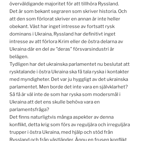
överväldigande majoritet för att tillhöra Ryssland.
Det är som bekant segraren som skriver historia. Och
att den som förlorat skriver en annan är inte heller
obekant. Väst har inget intresse av fortsatt rysk
dominans i Ukraina, Ryssland har definitivt inget
intresse av att förlora Krim eller de östra delarna av
Ukraina där en del av ”deras” försvarsindustri är
belägen.
Tydligen har det ukrainska parlamentet nu beslutat att
rysktalande i östra Ukraina ska få tala ryska i kontakter
med myndigheter. Det var ju hyggligt av det ukrainska
parlamentet. Men borde det inte vara en självklarhet?
Så få är väl inte de som har ryska som modersmål i
Ukraina att det ens skulle behöva vara en
parlamentsfråga?
Det finns naturligtvis många aspekter av denna
konflikt, detta krig som förs av reguljära och irreguljära
trupper i östra Ukraina, med hjälp och stöd från
Ryssland och från västländer. Ännu en frusen konflikt