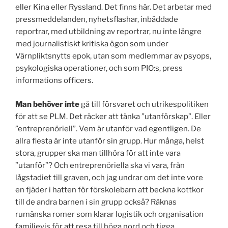
eller Kina eller Ryssland. Det finns här. Det arbetar med
pressmeddelanden, nyhetsflashar, inbäddade
reportrar, med utbildning av reportrar, nu inte längre
med journalistiskt kritiska ögon som under
Värnpliktsnytts epok, utan som medlemmar av psyops,
psykologiska operationer, och som PIO:s, press
informations officers.
Man behöver inte
gå till försvaret och utrikespolitiken
för att se PLM. Det räcker att tänka ”utanförskap”. Eller
”entreprenöriell”. Vem är utanför vad egentligen. De
allra flesta är inte utanför sin grupp. Hur många, helst
stora, grupper ska man tillhöra för att inte vara
”utanför”? Och entreprenöriella ska vi vara, från
lågstadiet till graven, och jag undrar om det inte vore
en fjäder i hatten för förskolebarn att beckna kottkor
till de andra barnen i sin grupp också? Räknas
rumänska romer som klarar logistik och organisation
familjevis för att resa till höga nord och tigga