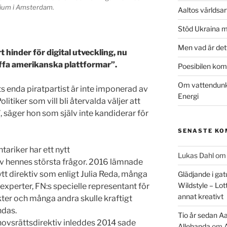
rium i Amsterdam.
Aaltos världsa
Stöd Ukraina 
Men vad är det
t hinder för digital utveckling, nu
affa amerikanska plattformar”.
Poesibilen kom 
Om vattendunka
enda piratpartist är inte imponerad av
Energi
olitiker som vill bli återvalda väljer att
, säger hon som själv inte kandiderar för
SENASTE K
ariker har ett nytt
Lukas Dahl
o
av hennes största frågor. 2016 lämnade
ytt direktiv som enligt Julia Reda, många
Glädjande i gat
Wildstyle – Lot
experter, FN:s specielle representant för
annat kreativt
sikter och många andra skulle kraftigt
ndas.
Tio år sedan Aa
hovsrättsdirektiv inleddes 2014 sade
Allehanda
om