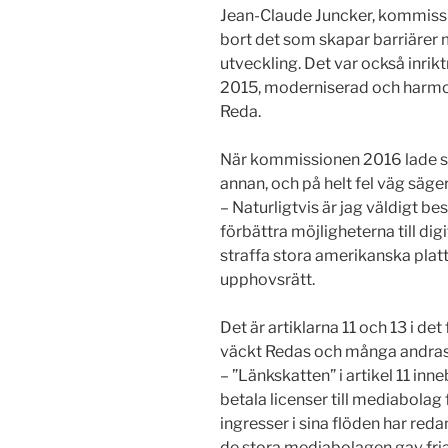
Jean-Claude Juncker, kommissio
bort det som skapar barriärer m
utveckling. Det var också inrikt
2015, moderniserad och harmon
Reda.
När kommissionen 2016 lade sitt 
annan, och på helt fel väg säger
– Naturligtvis är jag väldigt be
förbättra möjligheterna till dig
straffa stora amerikanska platt
upphovsrätt.
Det är artiklarna 11 och 13 i 
väckt Redas och många andras 
– ”Länkskatten” i artikel 11 in
betala licenser till mediabolag f
ingresser i sina flöden har red
de stora mediabolagen gav fria 