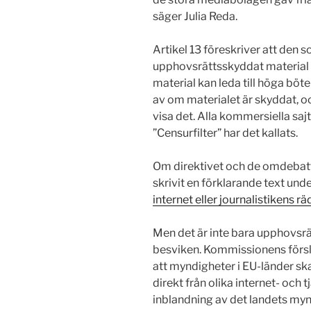
säger Julia Reda.
Artikel 13 föreskriver att den s
upphovsrättsskyddat material il
material kan leda till höga böte
av om materialet är skyddat, och
visa det. Alla kommersiella saj
”Censurfilter” har det kallats.
Om direktivet och de omdebatte
skrivit en förklarande text und
internet eller journalistikens r
Men det är inte bara upphovsrä
besviken. Kommissionens försla
att myndigheter i EU-länder sk
direkt från olika internet- och 
inblandning av det landets myn