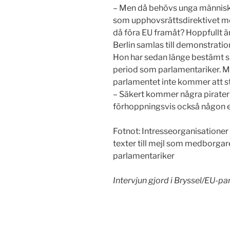
– Men då behövs unga människo
som upphovsrättsdirektivet men
då föra EU framåt? Hoppfullt är
Berlin samlas till demonstratio
Hon har sedan länge bestämt sig
period som parlamentariker. M
parlamentet inte kommer att stå 
– Säkert kommer några pirater f
förhoppningsvis också någon el
Fotnot: Intresseorganisationer 
texter till mejl som medborgare
parlamentariker
Intervjun gjord i Bryssel/EU-p