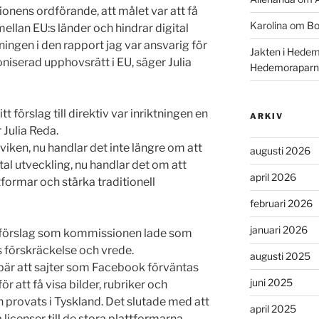
nens ordförande, att målet var att få
Karolina
om
Bo
ellan EU:s länder och hindrar digital
ningen i den rapport jag var ansvarig för
Jakten i Hedem
iserad upphovsrätt i EU, säger Julia
Hedemoraparn
förslag till direktiv var inriktningen en
ARKIV
 Julia Reda.
sviken, nu handlar det inte längre om att
augusti 2026
ital utveckling, nu handlar det om att
april 2026
formar och stärka traditionell
februari 2026
januari 2026
det förslag som kommissionen lade som
förskräckelse och vrede.
augusti 2025
nebär att sajter som Facebook förväntas
juni 2025
ör att få visa bilder, rubriker och
an provats i Tyskland. Det slutade med att
april 2025
licenser till de stora plattformarna,