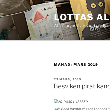
Hoppa
till
LOTTAS A
innehåll
Att förargas över samt glädjas
MÅNAD:
MARS 2019
PUBLICERAT
23 MARS, 2019
Besviken pirat kand
Julia Reda framför väggen i hennes