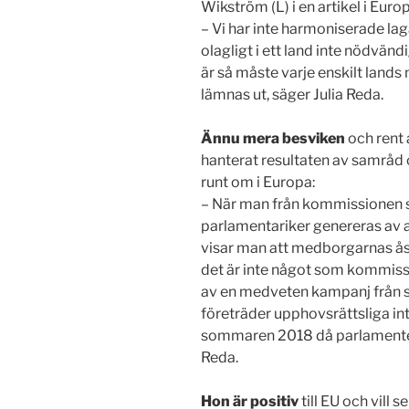
Wikström (L) i en artikel i Europ
– Vi har inte harmoniserade lag
olagligt i ett land inte nödvändi
är så måste varje enskilt lands 
lämnas ut, säger Julia Reda.
Ännu mera besviken
och rent 
hanterat resultaten av samråd
runt om i Europa:
– När man från kommissionen säg
parlamentariker genereras av 
visar man att medborgarnas åsi
det är inte något som kommissi
av en medveten kampanj från s
företräder upphovsrättsliga i
sommaren 2018 då parlamentet in
Reda.
Hon är positiv
till EU och vill s