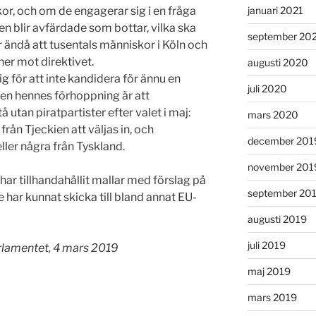
r, och om de engagerar sig i en fråga
januari 2021
 blir avfärdade som bottar, vilka ska
september 20
 ändå att tusentals människor i Köln och
ner mot direktivet.
augusti 2020
 för att inte kandidera för ännu en
juli 2020
en hennes förhoppning är att
utan piratpartister efter valet i maj:
mars 2020
rån Tjeckien att väljas in, och
december 201
ler några från Tyskland.
november 201
har tillhandahållit mallar med förslag på
september 20
 har kunnat skicka till bland annat EU-
augusti 2019
juli 2019
arlamentet, 4 mars 2019
maj 2019
mars 2019