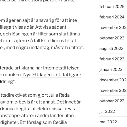
februari 2025
februari 2024
om äger en sajt är ansvarig för att inte
legalt visas där. Att visa sådant
november 202
r, och lösningen är filter som ska känna
oktober 2023
 om sajten i så fall köpt licens för att
ter, med några undantag, måste ha filtret.
augusti 2023
februari 2023
rade artiklarna har Internetstiftelsen
januari 2023
er rubriken
”Nya EU-lagen – ett fattigare
december 202
äddning”
.
november 202
ttsdirektivet som gjort Julia Reda
oktober 2022
g om e-bevis är ett annat. Det innebär
a kunna begära ut elektroniska bevis
juli 2022
tjänsteoperatörer i andra länder utan
maj 2022
digheter. Ett förslag som Cecilia