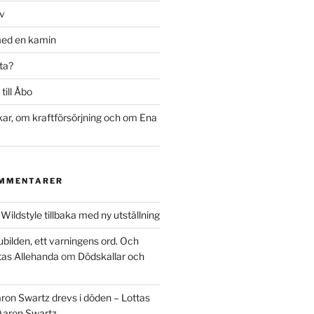
rv
med en kamin
ta?
till Åbo
r, om kraftförsörjning och om Ena
OMMENTARER
m
Wildstyle tillbaka med ny utställning
ubilden, ett varningens ord. Och
tas Allehanda
om
Dödskallar och
ron Swartz drevs i döden – Lottas
Aaron Swartz