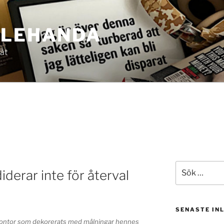
LLEHANDA
 åt
Sök
iderar inte för återval
efter:
SENASTE IN
 kontor som dekorerats med målningar hennes