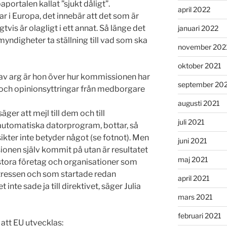
aportalen kallat ”sjukt dåligt”.
april 2022
ar i Europa, det innebär att det som är
gtvis är olagligt i ett annat. Så länge det
januari 2022
myndigheter ta ställning till vad som ska
november 202
oktober 2021
av arg är hon över hur kommissionen har
september 20
 och opinionsyttringar från medborgare
augusti 2021
er att mejl till dem och till
juli 2021
automatiska datorprogram, bottar, så
kter inte betyder något (se fotnot). Men
juni 2021
onen själv kommit på utan är resultatet
maj 2021
tora företag och organisationer som
ntressen och som startade redan
april 2021
te sade ja till direktivet, säger Julia
mars 2021
februari 2021
e att EU utvecklas: