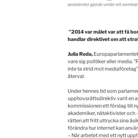
assistenter gjorde under ett semina
”2014 var målet var att få bor
handlar direktivet om att str
Julia Reda,
Europaparlamentets 
vare sig politiker eller media. ”P
inte ta strid mot mediaföretag”
återval.
Under hennes tid som parlament
upphovsrättsdirektiv varit en 
kommissionen ett förslag till n
akademiker, nätaktivister och -
rätten att fritt uttrycka sina å
förändra hur internet kan anvä
– När arbetet med ett nytt upp