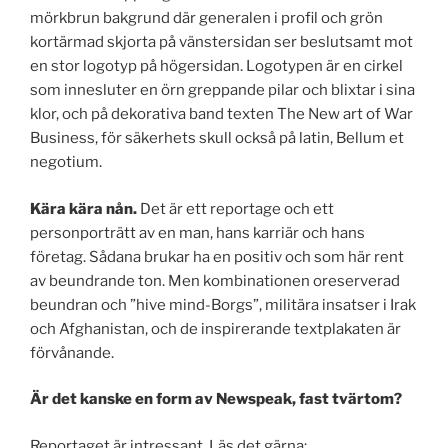
mörkbrun bakgrund där generalen i profil och grön
kortärmad skjorta på vänstersidan ser beslutsamt mot
en stor logotyp på högersidan. Logotypen är en cirkel
som innesluter en örn greppande pilar och blixtar i sina
klor, och på dekorativa band texten The New art of War
Business, för säkerhets skull också på latin, Bellum et
negotium.
Kära kära nån.
Det är ett reportage och ett
personporträtt av en man, hans karriär och hans
företag. Sådana brukar ha en positiv och som här rent
av beundrande ton. Men kombinationen oreserverad
beundran och ”hive mind-Borgs”, militära insatser i Irak
och Afghanistan, och de inspirerande textplakaten är
förvånande.
Är det kanske en form av Newspeak, fast tvärtom?
Reportaget är intressant. Läs det gärna: