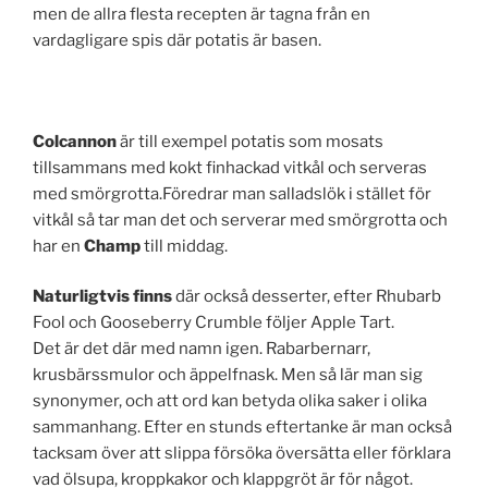
men de allra flesta recepten är tagna från en
vardagligare spis där potatis är basen.
Colcannon
är till exempel potatis som mosats
tillsammans med kokt finhackad vitkål och serveras
med smörgrotta.Föredrar man salladslök i stället för
vitkål så tar man det och serverar med smörgrotta och
har en
Champ
till middag.
Naturligtvis finns
där också desserter, efter Rhubarb
Fool och Gooseberry Crumble följer Apple Tart.
Det är det där med namn igen. Rabarbernarr,
krusbärssmulor och äppelfnask. Men så lär man sig
synonymer, och att ord kan betyda olika saker i olika
sammanhang. Efter en stunds eftertanke är man också
tacksam över att slippa försöka översätta eller förklara
vad ölsupa, kroppkakor och klappgröt är för något.