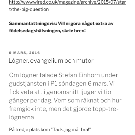
http://www.wired.co.uk/magazine/archive/2015/07/star
t/the-big-question
Sammanfattningsvis: Vill ni göra något extra av
födelsedagshälsningen, skriv brev!
PUBLICERAT
9 MARS, 2016
Lögner, evangelium och mutor
Om lögner talade Stefan Einhorn under
gudstjänsten i P1 söndagen 6 mars. Vi
fick veta att i genomsnitt ljuger vi tio
gånger per dag. Vem som räknat och hur
framgick inte, men det gjorde topp-tre-
lögnerna.
På tredje plats kom ”Tack, jag mår bra!”