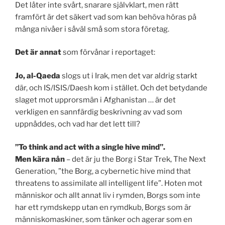
Det låter inte svårt, snarare självklart, men rätt
framfört är det säkert vad som kan behöva höras på
många nivåer i såväl små som stora företag.
Det är annat
som förvånar i reportaget:
Jo, al-Qaeda
slogs ut i Irak, men det var aldrig starkt
där, och IS/ISIS/Daesh kom i stället. Och det betydande
slaget mot upprorsmän i Afghanistan … är det
verkligen en sannfärdig beskrivning av vad som
uppnåddes, och vad har det lett till?
”To think and act with a single hive mind”.
Men kära nån
– det är ju the Borg i Star Trek, The Next
Generation, ”the Borg, a cybernetic hive mind that
threatens to assimilate all intelligent life”. Hoten mot
människor och allt annat liv i rymden, Borgs som inte
har ett rymdskepp utan en rymdkub, Borgs som är
människomaskiner, som tänker och agerar som en