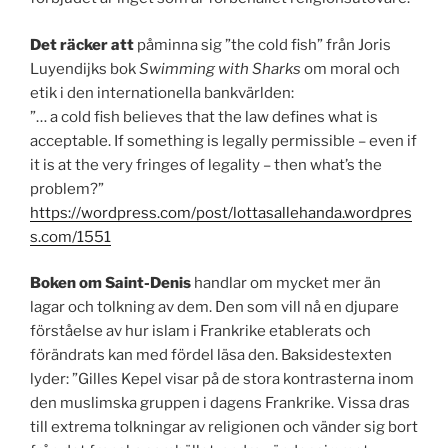
Det räcker att
påminna sig ”the cold fish” från Joris
Luyendijks bok
Swimming with Sharks
om moral och
etik i den internationella bankvärlden:
”… a cold fish believes that the law defines what is
acceptable. If something is legally permissible – even if
it is at the very fringes of legality – then what’s the
problem?”
https://wordpress.com/post/lottasallehanda.wordpres
s.com/1551
Boken om Saint-Denis
handlar om mycket mer än
lagar och tolkning av dem. Den som vill nå en djupare
förståelse av hur islam i Frankrike etablerats och
förändrats kan med fördel läsa den. Baksidestexten
lyder: ”Gilles Kepel visar på de stora kontrasterna inom
den muslimska gruppen i dagens Frankrike. Vissa dras
till extrema tolkningar av religionen och vänder sig bort