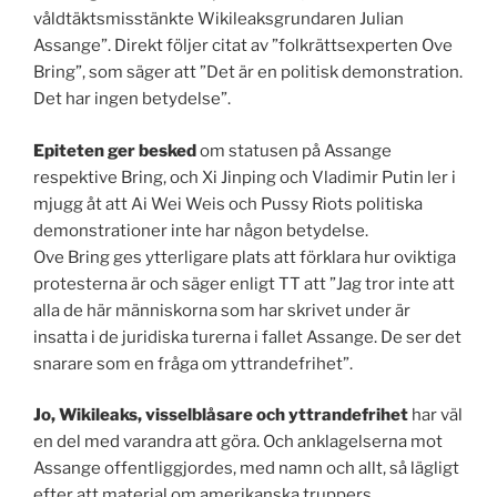
våldtäktsmisstänkte Wikileaksgrundaren Julian
Assange”. Direkt följer citat av ”folkrättsexperten Ove
Bring”, som säger att ”Det är en politisk demonstration.
Det har ingen betydelse”.
Epiteten ger besked
om statusen på Assange
respektive Bring, och Xi Jinping och Vladimir Putin ler i
mjugg åt att Ai Wei Weis och Pussy Riots politiska
demonstrationer inte har någon betydelse.
Ove Bring ges ytterligare plats att förklara hur oviktiga
protesterna är och säger enligt TT att ”Jag tror inte att
alla de här människorna som har skrivet under är
insatta i de juridiska turerna i fallet Assange. De ser det
snarare som en fråga om yttrandefrihet”.
Jo, Wikileaks, visselblåsare och yttrandefrihet
har väl
en del med varandra att göra. Och anklagelserna mot
Assange offentliggjordes, med namn och allt, så lägligt
efter att material om amerikanska truppers