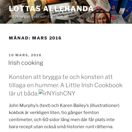
Hoppa
LOTTAS ALLEHANDA
till
Att förargas över samt glädjas åt
innehåll
MÅNAD:
MARS 2016
PUBLICERAT
10 MARS, 2016
Irish cooking
Konsten att brygga te och konsten att
tillaga en hummer. A Little Irish Cookbook
lär ut båda.
John Murphy’s (text) och Karen Bailey’s (illustrationer)
kokbok är verkligen liten, tio gånger femton
centimeter, och 60 sidor lång men där får plats inte
bara recept utan också små historier runt rätterna.