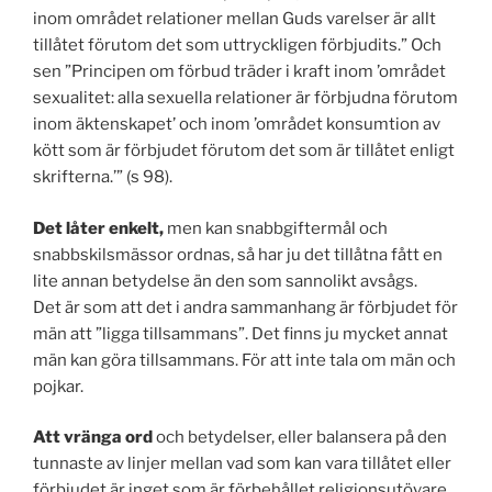
inom området relationer mellan Guds varelser är allt
tillåtet förutom det som uttryckligen förbjudits.” Och
sen ”Principen om förbud träder i kraft inom ’området
sexualitet: alla sexuella relationer är förbjudna förutom
inom äktenskapet’ och inom ’området konsumtion av
kött som är förbjudet förutom det som är tillåtet enligt
skrifterna.’” (s 98).
Det låter enkelt,
men kan snabbgiftermål och
snabbskilsmässor ordnas, så har ju det tillåtna fått en
lite annan betydelse än den som sannolikt avsågs.
Det är som att det i andra sammanhang är förbjudet för
män att ”ligga tillsammans”. Det finns ju mycket annat
män kan göra tillsammans. För att inte tala om män och
pojkar.
Att vränga ord
och betydelser, eller balansera på den
tunnaste av linjer mellan vad som kan vara tillåtet eller
förbjudet är inget som är förbehållet religionsutövare.