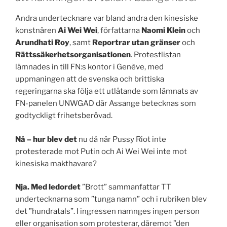
Andra undertecknare var bland andra den kinesiske
konstnären
Ai Wei Wei
, författarna
Naomi Klein
och
Arundhati Roy
, samt
Reportrar utan gränser
och
Rättssäkerhetsorganisationen
. Protestlistan
lämnades in till FN:s kontor i Genève, med
uppmaningen att de svenska och brittiska
regeringarna ska följa ett utlåtande som lämnats av
FN-panelen UNWGAD där Assange betecknas som
godtyckligt frihetsberövad.
Nå – hur blev det
nu då när Pussy Riot inte
protesterade mot Putin och Ai Wei Wei inte mot
kinesiska makthavare?
Nja. Med ledordet
”Brott” sammanfattar TT
undertecknarna som ”tunga namn” och i rubriken blev
det ”hundratals”. I ingressen namnges ingen person
eller organisation som protesterar, däremot ”den