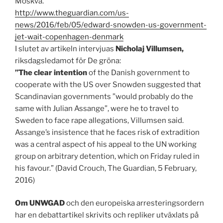
Moskva.
http://www.theguardian.com/us-
news/2016/feb/05/edward-snowden-us-government-
jet-wait-copenhagen-denmark
I slutet av artikeln intervjuas
Nicholaj Villumsen,
riksdagsledamot för De gröna:
”The clear intention
of the Danish government to
cooperate with the US over Snowden suggested that
Scandinavian governments ”would probably do the
same with Julian Assange”, were he to travel to
Sweden to face rape allegations, Villumsen said.
Assange’s insistence that he faces risk of extradition
was a central aspect of his appeal to the UN working
group on arbitrary detention, which on Friday ruled in
his favour.” (David Crouch, The Guardian, 5 February,
2016)
Om UNWGAD
och den europeiska arresteringsordern
har en debattartikel skrivits och repliker utväxlats på