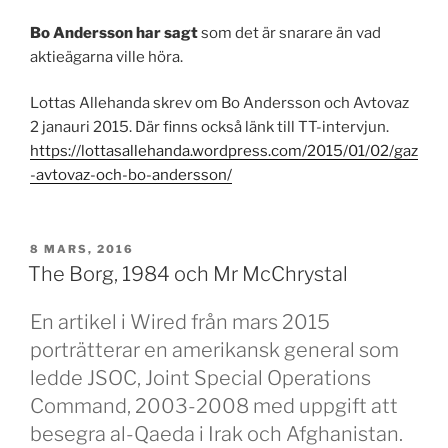
Bo Andersson har sagt
som det är snarare än vad
aktieägarna ville höra.
Lottas Allehanda skrev om Bo Andersson och Avtovaz
2 janauri 2015. Där finns också länk till TT-intervjun.
https://lottasallehanda.wordpress.com/2015/01/02/gaz
-avtovaz-och-bo-andersson/
PUBLICERAT
8 MARS, 2016
The Borg, 1984 och Mr McChrystal
En artikel i Wired från mars 2015
porträtterar en amerikansk general som
ledde JSOC, Joint Special Operations
Command, 2003-2008 med uppgift att
besegra al-Qaeda i Irak och Afghanistan.