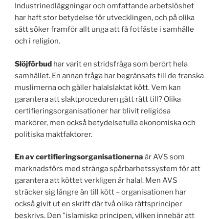
Industrinedläggningar och omfattande arbetslöshet
har haft stor betydelse för utvecklingen, och på olika
sätt söker framför allt unga att få fotfäste i samhälle
och i religion.
Slöjförbud
har varit en stridsfråga som berört hela
samhället. En annan fråga har begränsats till de franska
muslimerna och gäller halalslaktat kött. Vem kan
garantera att slaktproceduren gått rätt till? Olika
certifieringsorganisationer har blivit religiösa
markörer, men också betydelsefulla ekonomiska och
politiska maktfaktorer.
En av certifieringsorganisationerna
är AVS som
marknadsförs med stränga spårbarhetssystem för att
garantera att köttet verkligen är halal. Men AVS
sträcker sig längre än till kött – organisationen har
också givit ut en skrift där två olika rättsprinciper
beskrivs. Den ”islamiska principen, vilken innebär att