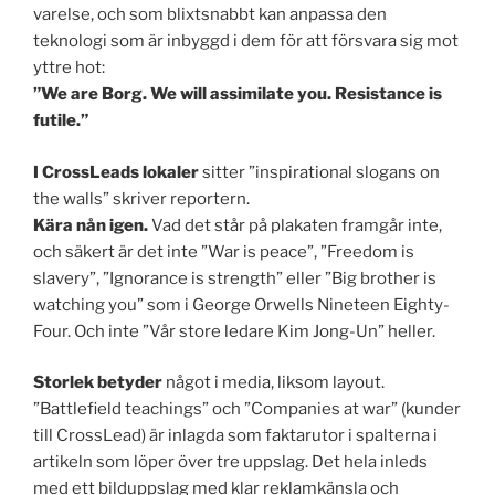
varelse, och som blixtsnabbt kan anpassa den
teknologi som är inbyggd i dem för att försvara sig mot
yttre hot:
”We are Borg. We will assimilate you. Resistance is
futile.”
I CrossLeads lokaler
sitter ”inspirational slogans on
the walls” skriver reportern.
Kära nån igen.
Vad det står på plakaten framgår inte,
och säkert är det inte ”War is peace”, ”Freedom is
slavery”, ”Ignorance is strength” eller ”Big brother is
watching you” som i George Orwells Nineteen Eighty-
Four. Och inte ”Vår store ledare Kim Jong-Un” heller.
Storlek betyder
något i media, liksom layout.
”Battlefield teachings” och ”Companies at war” (kunder
till CrossLead) är inlagda som faktarutor i spalterna i
artikeln som löper över tre uppslag. Det hela inleds
med ett bilduppslag med klar reklamkänsla och