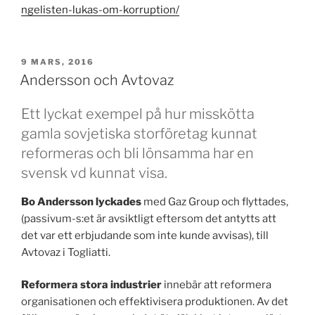
ngelisten-lukas-om-korruption/
PUBLICERAT
9 MARS, 2016
Andersson och Avtovaz
Ett lyckat exempel på hur misskötta
gamla sovjetiska storföretag kunnat
reformeras och bli lönsamma har en
svensk vd kunnat visa.
Bo Andersson lyckades
med Gaz Group och flyttades,
(passivum-s:et är avsiktligt eftersom det antytts att
det var ett erbjudande som inte kunde avvisas), till
Avtovaz i Togliatti.
Reformera stora industrier
innebär att reformera
organisationen och effektivisera produktionen. Av det