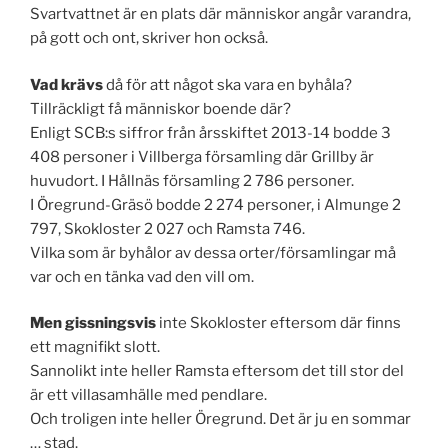
Svartvattnet är en plats där människor angår varandra,
på gott och ont, skriver hon också.
Vad krävs
då för att något ska vara en byhåla?
Tillräckligt få människor boende där?
Enligt SCB:s siffror från årsskiftet 2013-14 bodde 3
408 personer i Villberga församling där Grillby är
huvudort. I Hållnäs församling 2 786 personer.
I Öregrund-Gräsö bodde 2 274 personer, i Almunge 2
797, Skokloster 2 027 och Ramsta 746.
Vilka som är byhålor av dessa orter/församlingar må
var och en tänka vad den vill om.
Men gissningsvis
inte Skokloster eftersom där finns
ett magnifikt slott.
Sannolikt inte heller Ramsta eftersom det till stor del
är ett villasamhälle med pendlare.
Och troligen inte heller Öregrund. Det är ju en sommar
… stad.