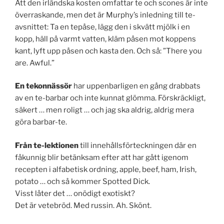
Att den irländska kosten omfattar te och scones är inte
överraskande, men det är Murphy’s inledning till te-
avsnittet: Ta en tepåse, lägg den i skvätt mjölk i en
kopp, häll på varmt vatten, kläm påsen mot koppens
kant, lyft upp påsen och kasta den. Och så: ”There you
are. Awful.”
En tekonnässör
har uppenbarligen en gång drabbats
av en te-barbar och inte kunnat glömma. Förskräckligt,
säkert … men roligt … och jag ska aldrig, aldrig mera
göra barbar-te.
Från te-lektionen
till innehållsförteckningen där en
fåkunnig blir betänksam efter att har gått igenom
recepten i alfabetisk ordning, apple, beef, ham, Irish,
potato … och så kommer Spotted Dick.
Visst låter det … onödigt exotiskt?
Det är vetebröd. Med russin. Ah. Skönt.