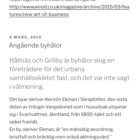
http://www.wired.co.uk/magazine/archive/2015/03/fea
tures/new-art-of-business
PUBLICERAT
8 MARS, 2016
Angående byhålor
Hållnäs och Grillby är byhålor slog en
företrädare för det urbana
samhällsskiktet fast, och det var inte sagt
i välmening.
Om byar skriver Kerstin Ekman i Skraplotter, den sista
delen av trilogin Vargskinnet som i huvudsak utspelar
sig i Svartvattnet, Jämtland, från 1800-talet och ett
sekel framåt.
En by, skriver Ekman, är ”en mänsklig anordning,
bristfull och bräcklig men också aktningsvärd.”