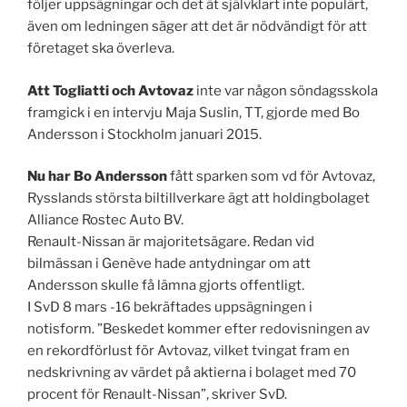
följer uppsägningar och det ät självklart inte populärt,
även om ledningen säger att det är nödvändigt för att
företaget ska överleva.
Att Togliatti och Avtovaz
inte var någon söndagsskola
framgick i en intervju Maja Suslin, TT, gjorde med Bo
Andersson i Stockholm januari 2015.
Nu har Bo Andersson
fått sparken som vd för Avtovaz,
Rysslands största biltillverkare ägt att holdingbolaget
Alliance Rostec Auto BV.
Renault-Nissan är majoritetsägare. Redan vid
bilmässan i Genève hade antydningar om att
Andersson skulle få lämna gjorts offentligt.
I SvD 8 mars -16 bekräftades uppsägningen i
notisform. ”Beskedet kommer efter redovisningen av
en rekordförlust för Avtovaz, vilket tvingat fram en
nedskrivning av värdet på aktierna i bolaget med 70
procent för Renault-Nissan”, skriver SvD.