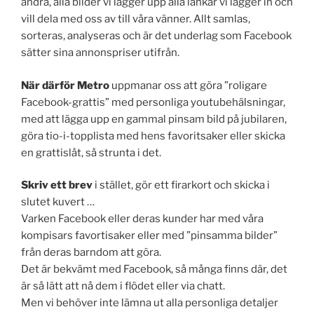
andra, alla bilder vi lägger upp alla länkar vi lägger in och
vill dela med oss av till våra vänner. Allt samlas,
sorteras, analyseras och är det underlag som Facebook
sätter sina annonspriser utifrån.
När därför Metro
uppmanar oss att göra ”roligare
Facebook-grattis” med personliga youtubehälsningar,
med att lägga upp en gammal pinsam bild på jubilaren,
göra tio-i-topplista med hens favoritsaker eller skicka
en grattislåt, så strunta i det.
Skriv ett brev
i stället, gör ett firarkort och skicka i
slutet kuvert …
Varken Facebook eller deras kunder har med våra
kompisars favortisaker eller med ”pinsamma bilder”
från deras barndom att göra.
Det är bekvämt med Facebook, så många finns där, det
är så lätt att nå dem i flödet eller via chatt.
Men vi behöver inte lämna ut alla personliga detaljer