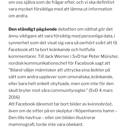
om oss själva som de frågar efter, och vi ska definitivt
vara mycket försiktiga med att lämna ut information
om andra.
Den ständigt pågående
debatten om näthat gör det
ännu viktigare att vara försiktig med personliga data, i
synnerhet som det visat sig vara så oerhört svårt att få
Facebook att ta bort kränkande och hotfulla
kommentarer. Till Jack Werner i SvD har Peter Münster,
nordisk kommunikationschef för Facebook sagt att
”Ibland väljer människor att uttrycka sina åsikter på
sätt som andra upplever som omoraliska, kränkande,
eller bara helt enkelt ohyfsade, men som inte för den
skull bryter mot våra communityregler.” (SvD 4 mars
2016)
Att Facebook däremot tar bort bilder av kvinnobröst,
även om de sitter på en skulptur i Köpenhamns hamn –
Den lille havfrue – eller om bilden illustrerar
mammografi, torde inte vara obekant.