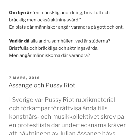
Om byn är
”en mänsklig anordning, bristfull och
bräcklig men också aktningsvärd.”
En plats där människor angår varandra på gott och ont.
Vad är då
alla andra samhällen, vad är städerna?
Bristfulla och bräckliga och aktningsvärda.
Men angår människorna där varandra?
PUBLICERAT
7 MARS, 2016
Assange och Pussy Riot
I Sverige var Pussy Riot rubrikmaterial
och förkämpar för rättvisa ända tills
konstnärs- och musikkollektivet skrev på
en protestlista där undertecknarna kräver
att häktningen av Julian Assange hävs.