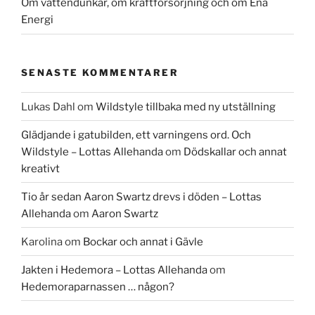
Om vattendunkar, om kraftförsörjning och om Ena
Energi
SENASTE KOMMENTARER
Lukas Dahl
om
Wildstyle tillbaka med ny utställning
Glädjande i gatubilden, ett varningens ord. Och
Wildstyle – Lottas Allehanda
om
Dödskallar och annat
kreativt
Tio år sedan Aaron Swartz drevs i döden – Lottas
Allehanda
om
Aaron Swartz
Karolina
om
Bockar och annat i Gävle
Jakten i Hedemora – Lottas Allehanda
om
Hedemoraparnassen … någon?