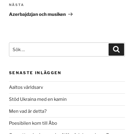
Nästa
NÄSTA
inlägg
Azerbajdzjan och musiken
Sök
Sök
efter:
SENASTE INLÄGGEN
Aaltos världsarv
Stöd Ukraina med en kamin
Men vad är detta?
Poesibilen kom till Åbo