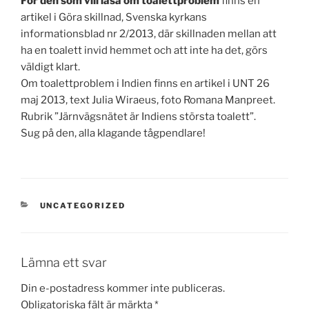
För den som vill läsa om toalettproblem
finns en
artikel i Göra skillnad, Svenska kyrkans
informationsblad nr 2/2013, där skillnaden mellan att
ha en toalett invid hemmet och att inte ha det, görs
väldigt klart.
Om toalettproblem i Indien finns en artikel i UNT 26
maj 2013, text Julia Wiraeus, foto Romana Manpreet.
Rubrik ”Järnvägsnätet är Indiens största toalett”.
Sug på den, alla klagande tågpendlare!
KATEGORIER
UNCATEGORIZED
Lämna ett svar
Din e-postadress kommer inte publiceras.
Obligatoriska fält är märkta
*