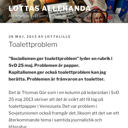
Hoppa
LOTTAS ALLEHANDA
till
Att förargas över samt glädjas åt
innehåll
PUBLICERAT
28 MAJ, 2013
AV
LOTTALILLE
Toalettproblem
”Socialismen ger toalettproblem” lyder en rubrik i
SvD 25 maj. Problemen är papper.
Kapitalismen ger också toalettproblem kan jag
berätta. Problemen är frånvaron av toaletter.
Det är Thomas Gür som i en kolumn på ledarsidan i SvD
25 maj 2013 skriver att det är svårt att få tag på
toalettpapper i Venezuela. Det var problem i
Sovjetunionen också framgår det, liksom att det var ett
återkommande tema i samtida journalistik och
litteratur.