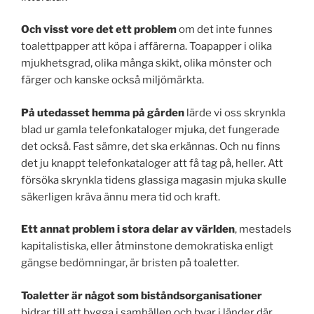
Och visst vore det ett problem
om det inte funnes
toalettpapper att köpa i affärerna. Toapapper i olika
mjukhetsgrad, olika många skikt, olika mönster och
färger och kanske också miljömärkta.
På utedasset hemma på gården
lärde vi oss skrynkla
blad ur gamla telefonkataloger mjuka, det fungerade
det också. Fast sämre, det ska erkännas. Och nu finns
det ju knappt telefonkataloger att få tag på, heller. Att
försöka skrynkla tidens glassiga magasin mjuka skulle
säkerligen kräva ännu mera tid och kraft.
Ett annat problem i stora delar av världen
, mestadels
kapitalistiska, eller åtminstone demokratiska enligt
gängse bedömningar, är bristen på toaletter.
Toaletter är något som biståndsorganisationer
bidrar till att bygga i samhällen och byar i länder där