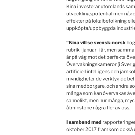
Kina investerar utomlands sam
utvecklingspotential men någ
effekter på lokalbefolkning ell
uppköpta/uppbyggda industrie
”Kina vill se svensk-norsk
hög
rubrik i januari i år, men samm
är på väg mot det perfekta öv
Övervakningskameror (i Sverig
artificiell intelligens och järnko
myndigheter de verktyg de beh
sina medborgare, och andra som
många som kan övervakas även 
sannolikt, men hur många, myc
åtminstone några fler av oss.
I samband med
rapporteringen
oktober 2017 framkom också up