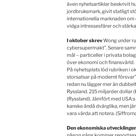
även nyhetsartiklar beskrivit hu
jordbruksmark, givit statligt s
internationella marknaden om o
vidga intressesfärer och stärka
I oktober skrev
Wong under rubr
cybersupermakt”. Senare samma
mål – particeller i privata bol
över ekonomi och finansvärld.
På nyhetsplats löd rubriken i 
storsatsar på modernt försvar”.
redan nu lägger mer än dubbelt
Ryssland. 215 miljarder dollar (
(Ryssland). Jämfört med USA:s 
kanske ändå dvärglika, men jä
vara värda att notera. (Siffrorn
Den ekonomiska utvecklinge
någon gång kommer reportage 