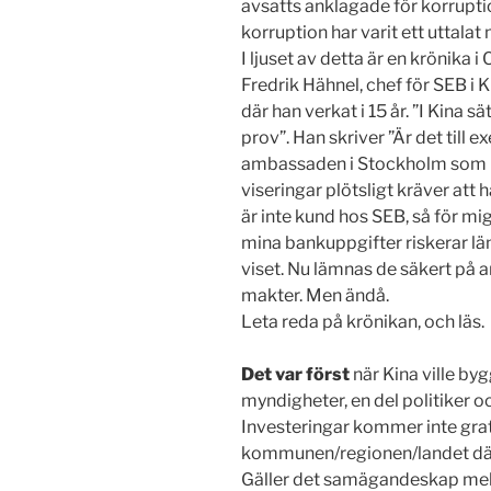
avsatts anklagade för korrupti
korruption har varit ett uttalat
I ljuset av detta är en krönika 
Fredrik Hähnel, chef för SEB i K
där han verkat i 15 år. ”I Kina
prov”. Han skriver ”Är det till 
ambassaden i Stockholm som h
viseringar plötsligt kräver att 
är inte kund hos SEB, så för mig 
mina bankuppgifter riskerar l
viset. Nu lämnas de säkert på a
makter. Men ändå.
Leta reda på krönikan, och läs.
Det var först
när Kina ville by
myndigheter, en del politiker oc
Investeringar kommer inte grati
kommunen/regionen/landet där
Gäller det samägandeskap mell