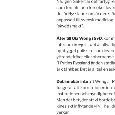
Nå, igen. Säkert är det fartyg r
som försökt och försöker levere
det är Ryssland som är den stör
anpassad till svensk medielogi
”skyddsmakt”.
Åter till Ola Wong i SvD
, komm
inte som Sovjet – det är allvarli
uppbyggd polisstat som leverer
yttrandefrihet eller oberoende
”I Putins Ryssland är den statli
är otänkbar. Det är alltså en aukt
Det innebär inte
att Wong är Pu
fungerar, att korruptionen inte
institutioner och myndigheter 
Men det betyder att vi borde b
kinesiskt inflytande vi vill ha i 
verkar.