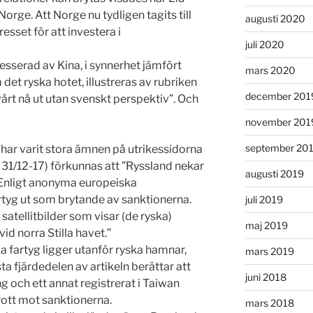
orge. Att Norge nu tydligen tagits till
augusti 2020
resset för att investera i
juli 2020
esserad av Kina, i synnerhet jämfört
mars 2020
et ryska hotet, illustreras av rubriken
december 201
vårt nå ut utan svenskt perspektiv”. Och
november 201
september 20
har varit stora ämnen på utrikessidorna
D 31/12-17) förkunnas att ”Ryssland nekar
augusti 2019
. Enligt anonyma europeiska
rtyg ut som brytande av sanktionerna.
juli 2019
 satellitbilder som visar (de ryska)
maj 2019
id norra Stilla havet.”
ska fartyg ligger utanför ryska hamnar,
mars 2019
sta fjärdedelen av artikeln berättar att
juni 2018
ng och ett annat registrerat i Taiwan
rott mot sanktionerna.
mars 2018