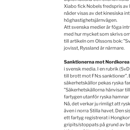
Xiabo fick Nobels fredspris av N
nåder visas av det kinesiska int
höghastighetsjärnvägen.
Att svenska medier är föga intr
med hur mycket som skrivs om d
till artikeln om Olssons bok: ”S
jovisst, Ryssland är närmare.
Sanktionerna mot Nordkorea
i svensk media. I en rubrik (Sv
till brott mot FN:s sanktioner”
säkerhetskällor pekas ryska fa
”Säkerhetskällorna hänvisar till
fartygen utanför ryska hamnar v
Nå, det verkar ju rimligt att ry
även i norra Stilla havet. Den si
ett fartyg registrerat i Hongko
gripits/stoppats på grund av b