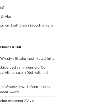
ta?
till Åbo
r, om kraftförsörjning och om Ena
OMMENTARER
m
Wildstyle tillbaka med ny utställning
ubilden, ett varningens ord. Och
tas Allehanda
om
Dödskallar och
ron Swartz drevs i döden – Lottas
Aaron Swartz
ckar och annat i Gävle