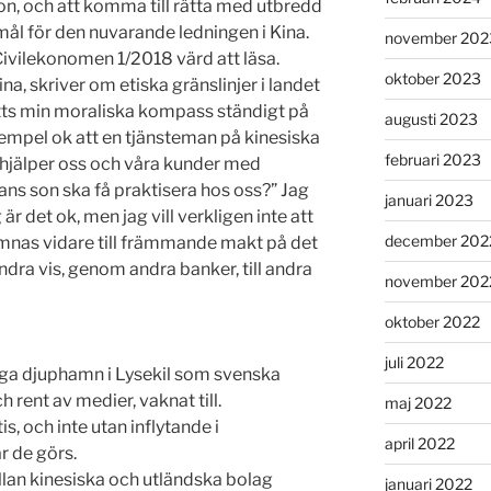
on, och att komma till rätta med utbredd
 mål för den nuvarande ledningen i Kina.
november 202
i Civilekonomen 1/2018 värd att läsa.
oktober 2023
ina, skriver om etiska gränslinjer i landet
 sätts min moraliska kompass ständigt på
augusti 2023
exempel ok att en tjänsteman på kinesiska
februari 2023
jälper oss och våra kunder med
hans son ska få praktisera hos oss?” Jag
januari 2023
är det ok, men jag vill verkligen inte att
december 202
ämnas vidare till främmande makt på det
ndra vis, genom andra banker, till andra
november 202
oktober 2022
juli 2022
gga djuphamn i Lysekil som svenska
h rent av medier, vaknat till.
maj 2022
s, och inte utan inflytande i
april 2022
 de görs.
an kinesiska och utländska bolag
januari 2022