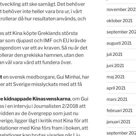
veckling att ske samägt. Det behöver
november 202
t behöver inte heller vara bra ur, i vårt
trollerar då hur resultaten används, och
oktober 2021
september 20
as att Kina köpte Greklands största
var som djupast och IMF och EU krävde
augusti 2021
g egendom var ett av kraven. Så nu är det
juli 2021
ollerar den grekiska hamnen, utan den
an väl vara värd att fundera över.
juni 2021
t
en svensk medborgare, Gui Minhai, har
maj 2021
ler att Sverige misslyckats med att få
april 2021
e kidnappade Kinasvenskarna
, om Gui
mars 2021
 i en intervju i Journalisten 2/2018 att
februari 2021
å vidden av de övergrepp som just nu
erige, ligger lågt i kritik mot Kina för att
januari 2021
elationer med Kina förs fram i boken, att
september 20
lationer kan brytas visades när Liu