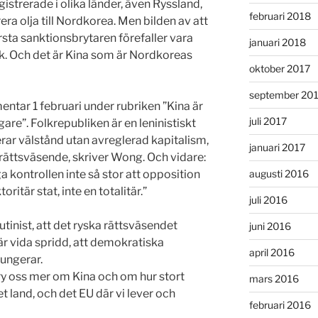
egistrerade i olika länder, även Ryssland,
februari 2018
ra olja till Nordkorea. Men bilden av att
sta sanktionsbrytaren förefaller vara
januari 2018
k. Och det är Kina som är Nordkoreas
oktober 2017
september 20
entar 1 februari under rubriken ”Kina är
juli 2017
gare”. Folkrepubliken är en leninistiskt
ar välstånd utan avreglerad kapitalism,
januari 2017
 rättsväsende, skriver Wong. Och vidare:
ga kontrollen inte så stor att opposition
augusti 2016
oritär stat, inte en totalitär.”
juli 2016
tinist, att det ryska rättsväsendet
juni 2016
 är vida spridd, att demokratiska
april 2016
fungerar.
ry oss mer om Kina och om hur stort
mars 2016
det land, och det EU där vi lever och
februari 2016