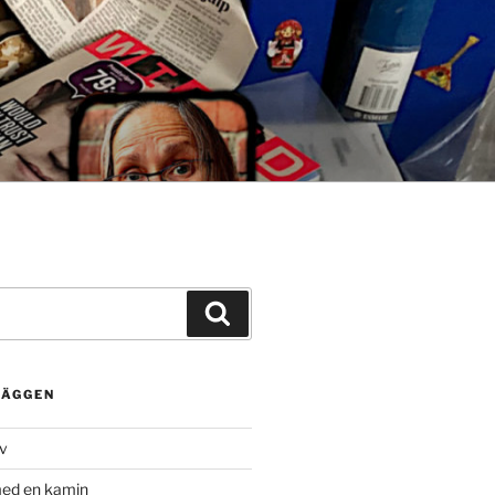
Sök
LÄGGEN
rv
med en kamin