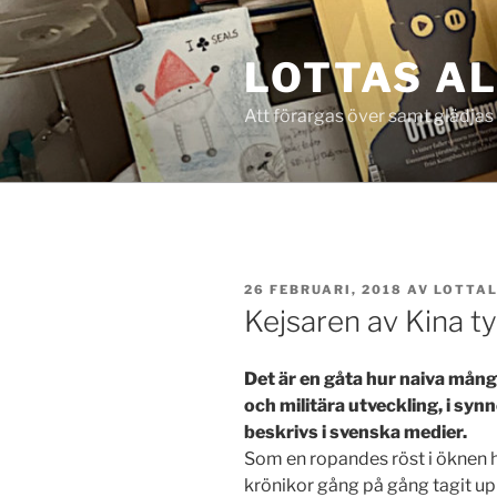
Hoppa
till
LOTTAS A
innehåll
Att förargas över samt glädjas
PUBLICERAT
26 FEBRUARI, 2018
AV
LOTTAL
Kejsaren av Kina ty
Det är en gåta hur naiva många
och militära utveckling, i sy
beskrivs i svenska medier.
Som en ropandes röst i öknen h
krönikor gång på gång tagit upp