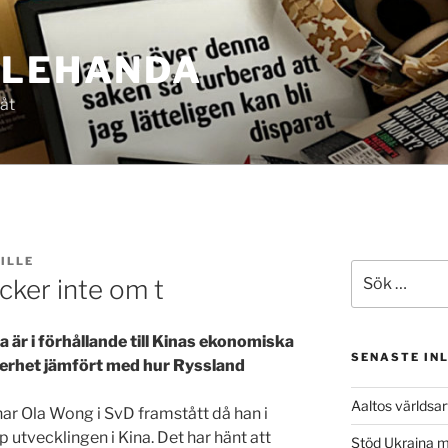
LLEHANDA
 åt
ILLE
Sök
cker inte om t
efter:
 är i förhållande till Kinas ekonomiska
SENASTE IN
nnerhet jämfört med hur Ryssland
Aaltos världsa
ar Ola Wong i SvD framstått då han i
 utvecklingen i Kina. Det har hänt att
Stöd Ukraina 