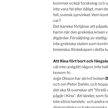
kommer också forskning och ut
inte vara fel eller dåligt, men de
fall, svensk synvinkel. Vem kon
var?
Det kanske förtjänar att påpek
hamn när den grekiska krisen 
åtgärder. Försäljning av statli
inte grekiska staten som kontr
kinesiska. Klokskapen i detta k
Att Kina fört bort och fängsla
väl inte undgått någon. Inte hel
honom fri.
Jojje Olsson har skrivit boken
D
och om Peter Dahlin, och hoppas
det ska få svenskar att ”först
pågår i Kina”. Att länder, som Sv
inte störa handels- och andra r
diplomatiska och ekonomiska re