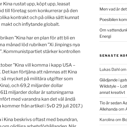
r Kina rustat upp, köpt upp, leasat
Men vad är det
töd till företag som konkurrerar på den
lika kontrakt och på olika sätt kunnat
Poesibilen kom 
 makt och inflytande globalt.
Om vattendunka
Energi
iken ”Kina har en plan för att bli en
 månad löd rubriken ”Xi Jinpings nya
ag”. Kommunistpartiet stärker kontrollen
SENASTE K
oktober ”Kina vill komma i kapp USA –
Lukas Dahl
o
 Det kan förtjäna att nämnas att Kina
 så mycket på militära utgifter som
Glädjande i gat
Kina), och 69,2 miljarder dollar
Wildstyle – Lot
611 miljarder dollar är satsningarna
annat kreativt
mfört med varandra kan det väl ändå
Tio år sedan Aa
a kommer från artikel i SvD 29 juli 2017.)
Allehanda
om
n
i Kina beskrivs oftast med beundran,
Karolina
om
Bo
om olidliga arbetsförhållanden. När