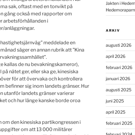
Jakten i Hedem
ma sak, oftast med en tonvikt på
Hedemoraparn
on gång också med rapporter om
er arbetsförhållanden i
r/anläggningar.
ARKIV
hastighetsjärnväg” meddelade en
augusti 2026
a månad säger en annan rubrik att ”Kina
april 2026
ervakningssamhället”.
e kallas de nu bevakningskameror),
februari 2026
ll på nätet ger, eller ska ge, kinesiska
över för att övervaka och kontrollera
januari 2026
 befinner sig inom landets gränser. Hur
augusti 2025
utanför landets gränser varierar
ket och hur länge kanske borde oroa
juni 2025
april 2025
 om den kinesiska partikongressen i
februari 2025
pgifter om att 13 000 militärer
februari 2024