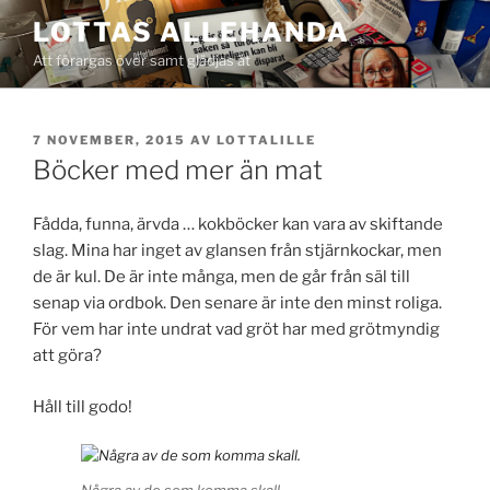
Hoppa
LOTTAS ALLEHANDA
till
Att förargas över samt glädjas åt
innehåll
PUBLICERAT
7 NOVEMBER, 2015
AV
LOTTALILLE
Böcker med mer än mat
Fådda, funna, ärvda … kokböcker kan vara av skiftande
slag. Mina har inget av glansen från stjärnkockar, men
de är kul. De är inte många, men de går från säl till
senap via ordbok. Den senare är inte den minst roliga.
För vem har inte undrat vad gröt har med grötmyndig
att göra?
Håll till godo!
Några av de som komma skall.