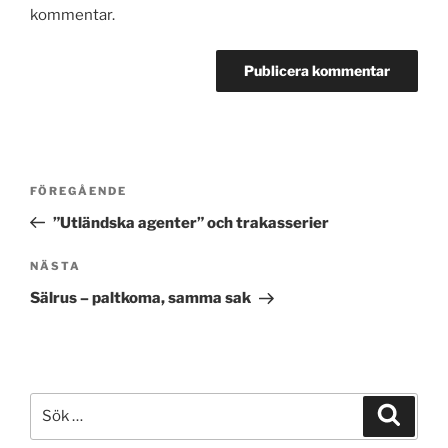
kommentar.
Inläggsnavigering
Föregående
FÖREGÅENDE
inlägg
”Utländska agenter” och trakasserier
Nästa
NÄSTA
inlägg
Sälrus – paltkoma, samma sak
Sök
Sök
efter: