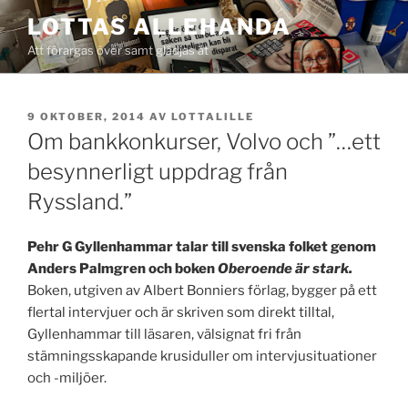
Hoppa
LOTTAS ALLEHANDA
till
Att förargas över samt glädjas åt
innehåll
PUBLICERAT
9 OKTOBER, 2014
AV
LOTTALILLE
Om bankkonkurser, Volvo och ”…ett
besynnerligt uppdrag från
Ryssland.”
Pehr G Gyllenhammar talar till svenska folket genom
Anders Palmgren och boken
Oberoende är stark.
Boken, utgiven av Albert Bonniers förlag, bygger på ett
flertal intervjuer och är skriven som direkt tilltal,
Gyllenhammar till läsaren, välsignat fri från
stämningsskapande krusiduller om intervjusituationer
och -miljöer.