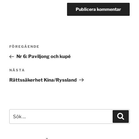
Inläggsnavigering
Föregående
FÖREGÅENDE
inlägg
Nr 6: Paviljong och kupé
Nästa
NÄSTA
inlägg
Rättssäkerhet Kina/Ryssland
Sök
Sök
efter: