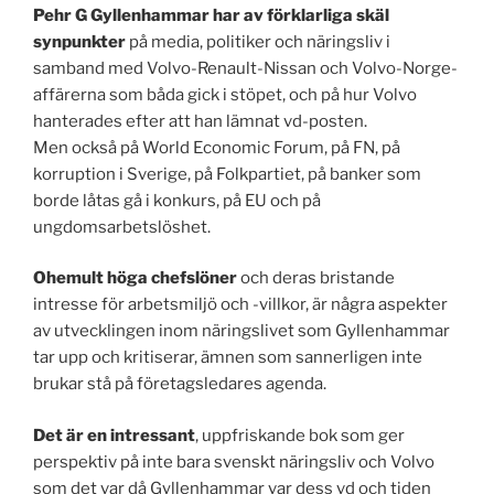
Pehr G Gyllenhammar har av förklarliga skäl
synpunkter
på media, politiker och näringsliv i
samband med Volvo-Renault-Nissan och Volvo-Norge-
affärerna som båda gick i stöpet, och på hur Volvo
hanterades efter att han lämnat vd-posten.
Men också på World Economic Forum, på FN, på
korruption i Sverige, på Folkpartiet, på banker som
borde låtas gå i konkurs, på EU och på
ungdomsarbetslöshet.
Ohemult höga chefslöner
och deras bristande
intresse för arbetsmiljö och -villkor, är några aspekter
av utvecklingen inom näringslivet som Gyllenhammar
tar upp och kritiserar, ämnen som sannerligen inte
brukar stå på företagsledares agenda.
Det är en intressant
, uppfriskande bok som ger
perspektiv på inte bara svenskt näringsliv och Volvo
som det var då Gyllenhammar var dess vd och tiden