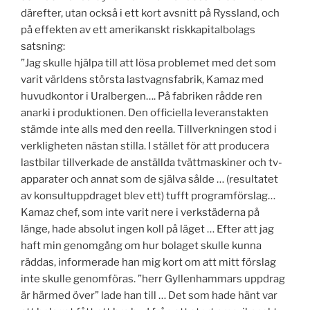
därefter, utan också i ett kort avsnitt på Ryssland, och
på effekten av ett amerikanskt riskkapitalbolags
satsning:
”Jag skulle hjälpa till att lösa problemet med det som
varit världens största lastvagnsfabrik, Kamaz med
huvudkontor i Uralbergen…. På fabriken rådde ren
anarki i produktionen. Den officiella leveranstakten
stämde inte alls med den reella. Tillverkningen stod i
verkligheten nästan stilla. I stället för att producera
lastbilar tillverkade de anställda tvättmaskiner och tv-
apparater och annat som de själva sålde … (resultatet
av konsultuppdraget blev ett) tufft programförslag…
Kamaz chef, som inte varit nere i verkstäderna på
länge, hade absolut ingen koll på läget … Efter att jag
haft min genomgång om hur bolaget skulle kunna
räddas, informerade han mig kort om att mitt förslag
inte skulle genomföras. ”herr Gyllenhammars uppdrag
är härmed över” lade han till … Det som hade hänt var