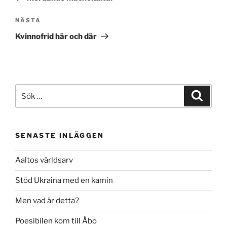
Nästa
NÄSTA
inlägg
Kvinnofrid här och där
Sök
Sök
efter:
SENASTE INLÄGGEN
Aaltos världsarv
Stöd Ukraina med en kamin
Men vad är detta?
Poesibilen kom till Åbo