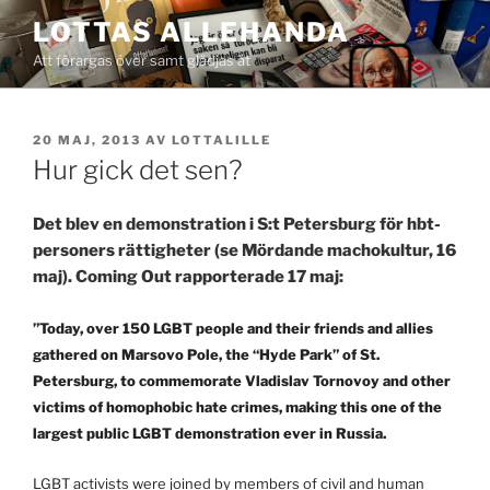
Hoppa
LOTTAS ALLEHANDA
till
Att förargas över samt glädjas åt
innehåll
PUBLICERAT
20 MAJ, 2013
AV
LOTTALILLE
Hur gick det sen?
Det blev en demonstration i S:t Petersburg för hbt-
personers rättigheter (se Mördande machokultur, 16
maj). Coming Out rapporterade 17 maj:
”Today, over 150 LGBT people and their friends and allies
gathered on Marsovo Pole, the “Hyde Park” of St.
Petersburg, to commemorate Vladislav Tornovoy and other
victims of homophobic hate crimes, making this one of the
largest public LGBT demonstration ever in Russia.
LGBT activists were joined by members of civil and human