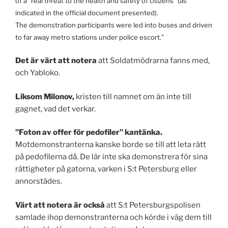
of a “real threat to the health and safety of citizens” (as
indicated in the official document presented).
The demonstration participants were led into buses and driven
to far away metro stations under police escort.”
Det är värt att notera
att Soldatmödrarna fanns med,
och Yabloko.
Liksom Milonov,
kristen till namnet om än inte till
gagnet, vad det verkar.
”Foton av offer för pedofiler” kantänka.
Motdemonstranterna kanske borde se till att leta rätt
på pedofilerna då. De lär inte ska demonstrera för sina
rättigheter på gatorna, varken i S:t Petersburg eller
annorstädes.
Värt att notera är också
att S:t Petersburgspolisen
samlade ihop demonstranterna och körde i väg dem till