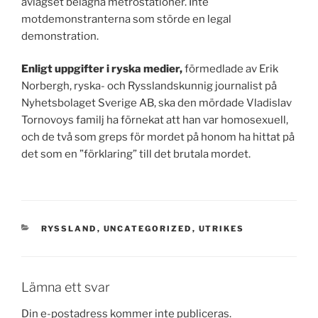
avlägset belägna metrostationer. Inte
motdemonstranterna som störde en legal
demonstration.
Enligt uppgifter i ryska medier,
förmedlade av Erik
Norbergh, ryska- och Rysslandskunnig journalist på
Nyhetsbolaget Sverige AB, ska den mördade Vladislav
Tornovoys familj ha förnekat att han var homosexuell,
och de två som greps för mordet på honom ha hittat på
det som en ”förklaring” till det brutala mordet.
KATEGORIER
RYSSLAND
,
UNCATEGORIZED
,
UTRIKES
Lämna ett svar
Din e-postadress kommer inte publiceras.