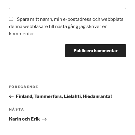
Spara mitt namn, min e-postadress och webbplats i
denna webbläsare till nästa gång jag skriver en
kommentar.
Inläggsnavigering
Föregående
FÖREGÅENDE
inlägg
Finland, Tammerfors, Lielahti, Hiedanranta!
Nästa
NÄSTA
inlägg
Karin och Erik