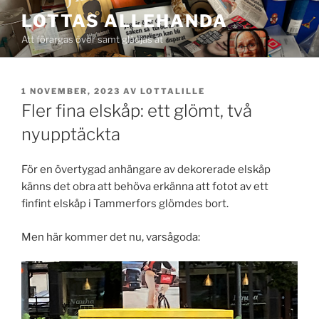
Hoppa
LOTTAS ALLEHANDA
till
Att förargas över samt glädjas åt
innehåll
PUBLICERAT
1 NOVEMBER, 2023
AV
LOTTALILLE
Fler fina elskåp: ett glömt, två
nyupptäckta
För en övertygad anhängare av dekorerade elskåp
känns det obra att behöva erkänna att fotot av ett
finfint elskåp i Tammerfors glömdes bort.
Men här kommer det nu, varsågoda: