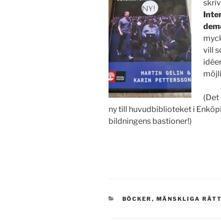
skri
Inter
demo
myck
vill
idéer
möjli
(Det
ny till huvudbiblioteket i Enkö
bildningens bastioner!)
KATEGORIER
BÖCKER
,
MÄNSKLIGA RÄT