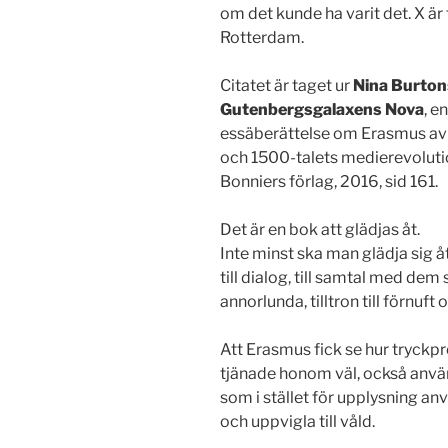
om det kunde ha varit det. X är
Rotterdam.
Citatet är taget ur
Nina Burton
Gutenbergsgalaxens Nova
, en
essäberättelse om Erasmus a
och 1500-talets medierevoluti
Bonniers förlag, 2016, sid 161.
Det är en bok att glädjas åt.
Inte minst ska man glädja sig å
till dialog, till samtal med dem
annorlunda, tilltron till förnuft
Att Erasmus fick se hur tryckp
tjänade honom väl, också anv
som i stället för upplysning anv
och uppvigla till våld.