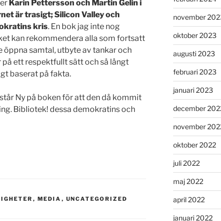
ver
Karin Pettersson och Martin Gelin i
net är trasigt; Silicon Valley och
november 202
kratins kris
. En bok jag inte nog
oktober 2023
et kan rekommendera alla som fortsatt
 se öppna samtal, utbyte av tankar och
augusti 2023
 på ett respektfullt sätt och så långt
februari 2023
gt baserat på fakta.
januari 2023
 står Ny på boken för att den då kommit
december 202
ping. Bibliotek! dessa demokratins och
november 202
oktober 2022
juli 2022
maj 2022
TIGHETER
,
MEDIA
,
UNCATEGORIZED
april 2022
januari 2022