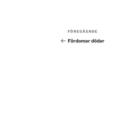
Inläggsnavigering
Föregående
FÖREGÅENDE
inlägg
Fördomar dödar