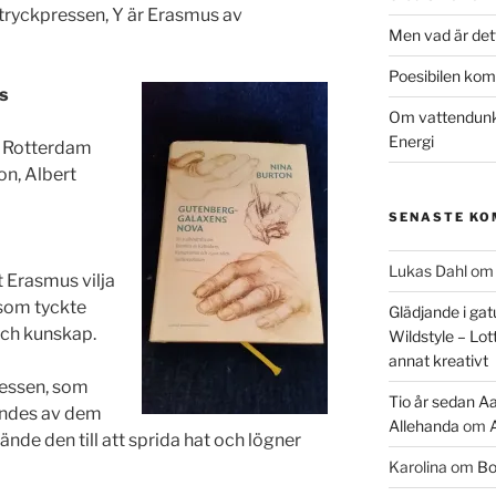
 tryckpressen, Y är Erasmus av
Men vad är det
Poesibilen kom 
s
Om vattendunka
Energi
v Rotterdam
on, Albert
SENASTE K
Lukas Dahl
o
t Erasmus vilja
 som tyckte
Glädjande i gat
 och kunskap.
Wildstyle – Lot
annat kreativt
ressen, som
Tio år sedan Aa
ändes av dem
Allehanda
om
ände den till att sprida hat och lögner
Karolina
om
Bo