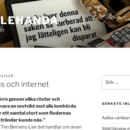
LLEHANDA
 åt
ALILLE
Sök
s och internet
efter:
örre genom olika röster och
SENASTE IN
 vara en motvikt mot alla lomhörda
r ett samtal stort som flodernas
Aaltos världsa
stränder kunde nås.”
h Tim Berners-Lee det handlar om även
Stöd Ukraina 