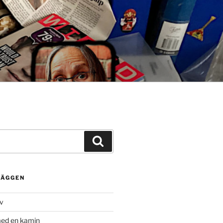
Sök
LÄGGEN
rv
med en kamin