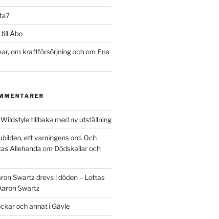
ta?
till Åbo
r, om kraftförsörjning och om Ena
OMMENTARER
m
Wildstyle tillbaka med ny utställning
ubilden, ett varningens ord. Och
tas Allehanda
om
Dödskallar och
ron Swartz drevs i döden – Lottas
Aaron Swartz
ckar och annat i Gävle