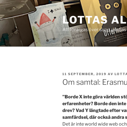
Hoppa
till
LOTTAS A
innehåll
Att förargas över samt glädjas
PUBLICERAT
11 SEPTEMBER, 2019
AV
LOTT
Om samtal: Erasmu
”Borde X inte göra världen st
erfarenheter? Borde den inte
drev? Vad Y längtade efter va
samfärdsel, där också andra 
Det är inte world wide web oc