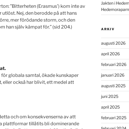
Jakten i Hedem
rton: ”Bitterheten (Erasmus’) kom inte av
Hedemoraparn
utlöst. Nej, den berodde på att hans
större, mer förödande storm, och den
som han själv kämpat för.” (sid 204.)
ARKIV
augusti 2026
april 2026
februari 2026
at.
 för globala samtal, ökade kunskaper
januari 2026
, eller också har blivit, ett medel att
augusti 2025
juni 2025
april 2025
etta och om konsekvenserna av att
februari 2025
a plattformar tillåtits bli dominerande
februari 2024