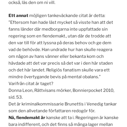
också, läs den om ni vill.
Ett annat
möjligen tankeväckande citat är detta:
”Eftersom han hade läst mycket så visste han att det
fanns länder där medborgarna inte uppfattade sin
regering som en fiendemakt., utan där de trodde att
den var till för att lyssna på deras behov och ge dem
vad de behövde. Han undrade hur han skulle reagera
om någon av hans vänner eller bekanta kom och
hävdade att det var precis så det var i den här staden
och det här landet. Religiös fanatism skulle vara ett
mindre övertygande bevis på mental obalans.”
Varifrån citat är taget?
Donna Leon, Rättvisans mörker, Bonnierpocket 2010,
sid. 53.
Det är kriminalkommissarie Brunettis i Venedig tankar
som den allvetande författaren redogör för.
Nå, fiendemakt är
kanske att ta i. Regeringen är kanske
bara indifferent, och det finns så många lager mellan