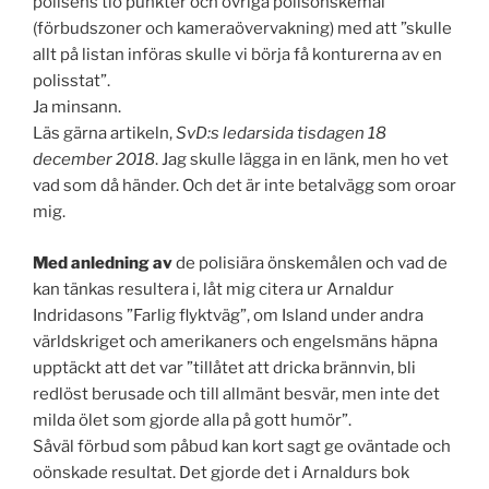
polisens tio punkter och övriga polisönskemål
(förbudszoner och kameraövervakning) med att ”skulle
allt på listan införas skulle vi börja få konturerna av en
polisstat”.
Ja minsann.
Läs gärna artikeln,
SvD:s ledarsida tisdagen 18
december 2018
. Jag skulle lägga in en länk, men ho vet
vad som då händer. Och det är inte betalvägg som oroar
mig.
Med anledning av
de polisiära önskemålen och vad de
kan tänkas resultera i, låt mig citera ur Arnaldur
Indridasons ”Farlig flyktväg”, om Island under andra
världskriget och amerikaners och engelsmäns häpna
upptäckt att det var ”tillåtet att dricka brännvin, bli
redlöst berusade och till allmänt besvär, men inte det
milda ölet som gjorde alla på gott humör”.
Såväl förbud som påbud kan kort sagt ge oväntade och
oönskade resultat. Det gjorde det i Arnaldurs bok