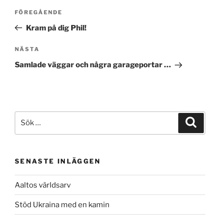
Inläggsnavigering
Föregående
FÖREGÅENDE
inlägg
Kram på dig Phil!
Nästa
NÄSTA
inlägg
Samlade väggar och några garageportar …
Sök
Sök
efter:
SENASTE INLÄGGEN
Aaltos världsarv
Stöd Ukraina med en kamin