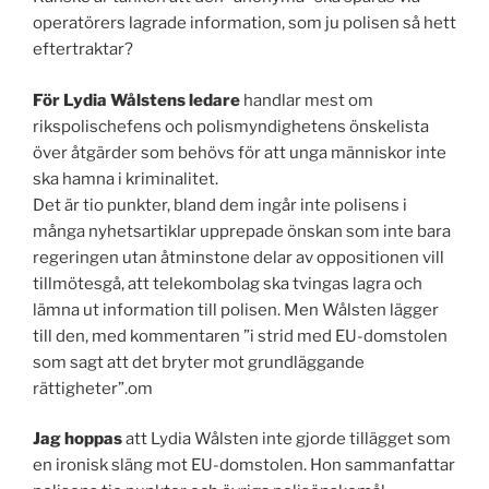
operatörers lagrade information, som ju polisen så hett
eftertraktar?
För Lydia Wålstens ledare
handlar mest om
rikspolischefens och polismyndighetens önskelista
över åtgärder som behövs för att unga människor inte
ska hamna i kriminalitet.
Det är tio punkter, bland dem ingår inte polisens i
många nyhetsartiklar upprepade önskan som inte bara
regeringen utan åtminstone delar av oppositionen vill
tillmötesgå, att telekombolag ska tvingas lagra och
lämna ut information till polisen. Men Wålsten lägger
till den, med kommentaren ”i strid med EU-domstolen
som sagt att det bryter mot grundläggande
rättigheter”.om
Jag hoppas
att Lydia Wålsten inte gjorde tillägget som
en ironisk släng mot EU-domstolen. Hon sammanfattar