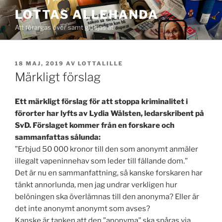
Hoppa
LOTTAS ALLEHANDA
till
Att förargas över samt glädjas åt
innehåll
PUBLICERAT
18 MAJ, 2019
AV
LOTTALILLE
Märkligt förslag
Ett märkligt förslag för att stoppa kriminalitet i
förorter har lyfts av Lydia Wålsten, ledarskribent på
SvD. Förslaget kommer från en forskare och
sammanfattas sålunda:
”Erbjud 50 000 kronor till den som anonymt anmäler
illegalt vapeninnehav som leder till fällande dom.”
Det är nu en sammanfattning, så kanske forskaren har
tänkt annorlunda, men jag undrar verkligen hur
belöningen ska överlämnas till den anonyma? Eller är
det inte anonymt anonymt som avses?
Kanske är tanken att den ”anonyma” ska spåras via