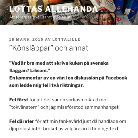
Hoppa
LOTTAS ALLEHANDA
till
Att förargas över samt glädjas åt
innehåll
PUBLICERAT
18 MARS, 2015
AV
LOTTALILLE
”Könsläppar” och annat
”Vad är bra med att skriva kuken på svenska
flaggan? Liksom.”
En kommentar av en vän i en diskussion på Facebook
som ledde mig fel i två riktningar.
Fel först
för att det var en sarkasm riktad mot
”tokvänstern” och jag missförstod sammanhanget.
Fel därefer
för att min tankevärld just då handlade om
djup olust inför bruket av vulgära ord i tidningstext.