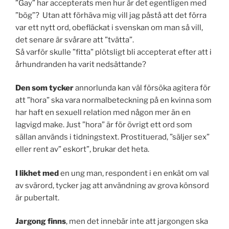
”Gay” har accepterats men hur är det egentligen med
”bög”? Utan att förhäva mig vill jag påstå att det förra
var ett nytt ord, obefläckat i svenskan om man så vill,
det senare är svårare att ”tvätta”.
Så varför skulle ”fitta” plötsligt bli accepterat efter att i
århundranden ha varit nedsättande?
Den som tycker
annorlunda kan väl försöka agitera för
att ”hora” ska vara normalbeteckning på en kvinna som
har haft en sexuell relation med någon mer än en
lagvigd make. Just ”hora” är för övrigt ett ord som
sällan används i tidningstext. Prostituerad, ”säljer sex”
eller rent av” eskort”, brukar det heta.
I likhet med
en ung man, respondent i en enkät om val
av svärord, tycker jag att användning av grova könsord
är pubertalt.
Jargong finns
, men det innebär inte att jargongen ska