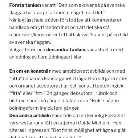
Första tanken
var att ”Den som skriver så på svenska
flaggan har i varje fall menat något med det.”
När jag läst hela tråden förstod jag att kommentaren
handlade om yttrandefrihet och att det ska stå
människor/konstnärer fritt att skriva ”kuken” på en bild
av svenska flaggan.
Vulgariteter, och
den andra tanken
, var aktuella med
anledning av flera tidningsartiklar.
En om en konstnär
med ambition att avbilda och med
”fitta” benämna könsorganet i fråga. Hon vill göra ordet
och organet accepterat i tal och konst. I texten ingick
”fitta” eller ”fitt-” 24 gånger, dessutom i rubrik och
bildtext samt två gånger i faktarutan. ”Kuk” i någon
böjningsform ingick fem gånger.
Den andra artikeln
handlade om en kvinnlig kökschef
vars restaurang fått en stjärna i Guide Michelin. Hon
citeras i ingressen: ”Det finns möjlighet att ägna sig åt
det här trots att man har en fitta.”