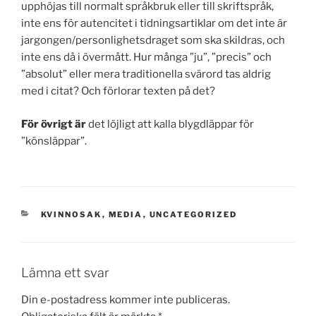
upphöjas till normalt språkbruk eller till skriftspråk,
inte ens för autencitet i tidningsartiklar om det inte är
jargongen/personlighetsdraget som ska skildras, och
inte ens då i övermått. Hur många ”ju”, ”precis” och
”absolut” eller mera traditionella svärord tas aldrig
med i citat? Och förlorar texten på det?
För övrigt är
det löjligt att kalla blygdläppar för
”könsläppar”.
KATEGORIER
KVINNOSAK
,
MEDIA
,
UNCATEGORIZED
Lämna ett svar
Din e-postadress kommer inte publiceras.