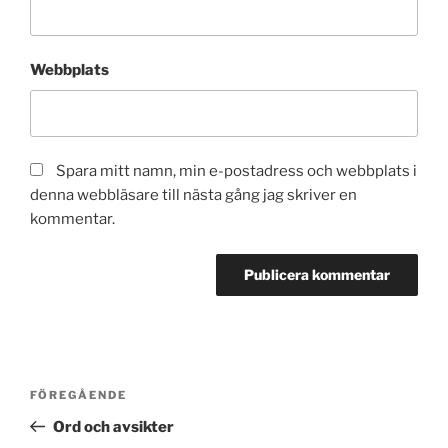
Webbplats
Spara mitt namn, min e-postadress och webbplats i
denna webbläsare till nästa gång jag skriver en
kommentar.
Inläggsnavigering
Föregående
FÖREGÅENDE
inlägg
Ord och avsikter