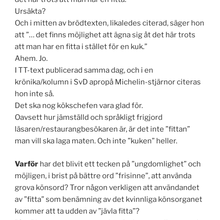
Ursäkta?
Och i mitten av brödtexten, likaledes citerad, säger hon
att ”… det finns möjlighet att ägna sig åt det här trots
att man har en fitta i stället för en kuk.”
Ahem. Jo.
I TT-text publicerad samma dag, och i en
krönika/kolumn i SvD apropå Michelin-stjärnor citeras
hon inte så.
Det ska nog kökschefen vara glad för.
Oavsett hur jämställd och språkligt frigjord
läsaren/restaurangbesökaren är, är det inte ”fittan”
man vill ska laga maten. Och inte ”kuken” heller.
Varför
har det blivit ett tecken på ”ungdomlighet” och
möjligen, i brist på bättre ord ”frisinne”, att använda
grova könsord? Tror någon verkligen att användandet
av ”fitta” som benämning av det kvinnliga könsorganet
kommer att ta udden av ”jävla fitta”?