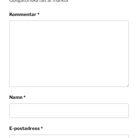
Obligatoriska fält är märkta
*
Kommentar
*
Namn
*
E-postadress
*