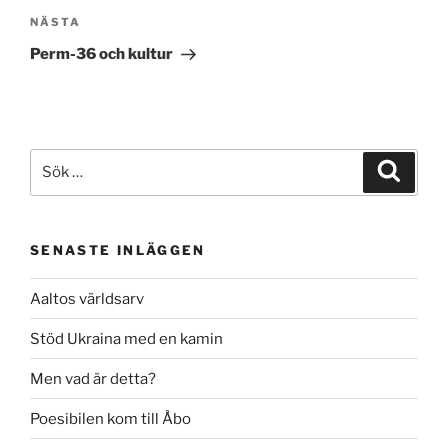
Nästa
NÄSTA
inlägg
Perm-36 och kultur
Sök
Sök
efter:
SENASTE INLÄGGEN
Aaltos världsarv
Stöd Ukraina med en kamin
Men vad är detta?
Poesibilen kom till Åbo