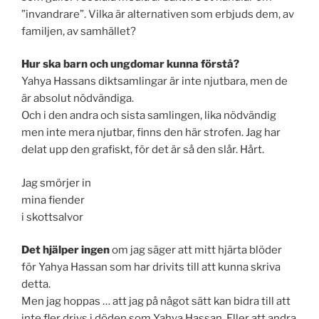
”invandrare”. Vilka är alternativen som erbjuds dem, av
familjen, av samhället?
Hur ska barn och ungdomar kunna förstå?
Yahya Hassans diktsamlingar är inte njutbara, men de
är absolut nödvändiga.
Och i den andra och sista samlingen, lika nödvändig
men inte mera njutbar, finns den här strofen. Jag har
delat upp den grafiskt, för det är så den slår. Hårt.
Jag smörjer in
mina fiender
i skottsalvor
Det hjälper ingen
om jag säger att mitt hjärta blöder
för Yahya Hassan som har drivits till att kunna skriva
detta.
Men jag hoppas … att jag på något sätt kan bidra till att
inte fler drivs i döden som Yahya Hassan. Eller att andra