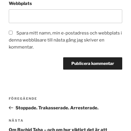
Webbplats
Spara mitt namn, min e-postadress och webbplats i
denna webbläsare till nästa gång jag skriver en
kommentar.
Inläggsnavigering
Föregående
FÖREGÅENDE
inlägg
Stoppade. Trakasserade. Arresterade.
Nästa
NÄSTA
inlägg
Om Rachid Taha – och om hur viktigt det är att