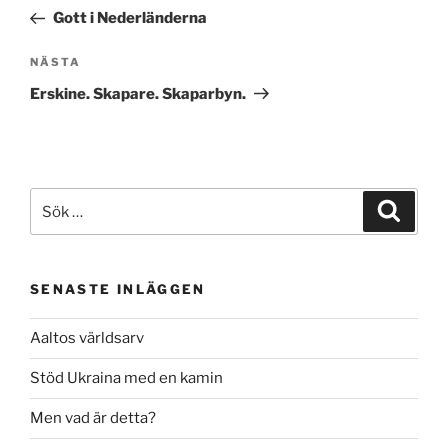
inlägg
Gott i Nederländerna
Nästa
NÄSTA
inlägg
Erskine. Skapare. Skaparbyn.
Sök
Sök
efter:
SENASTE INLÄGGEN
Aaltos världsarv
Stöd Ukraina med en kamin
Men vad är detta?