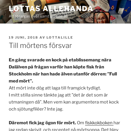
Hoppa
LOTTAS ALLEHANDA
till
Att förargas över samt glädjas åt
innehåll
PUBLICERAT
19 JUNI, 2018
AV
LOTTALILLE
Till mörtens försvar
En gång svarade en kock på etablissemang nära
Dalälven på frågan varför han köpte fisk från
Stockholm när han hade älven utanför dörren: ”Full
med mört”.
Att mört inte dög att laga till framgick tydligt.
I mitt stilla sinne tänkte jag att ”det är det som är
utmaningen då”. Men vem kan argumentera mot kock
och sjötungfiléer? Inte jag.
Däremot fick jag ögon för mört.
Om
fiskkokboken
har
jag redan skrivit, och receptet på mörtsoppa. Det blev