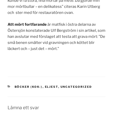
kunde vi få stora, fina mörtar på mete. Då gjorde min
mor mörtbullar – en delikatess” citeras Karin Utberg
och ster med för restauratören ovan.
Att mört fortfarande
är matfisk i östra delarna av
Östersjön konstaterade Ulf Bergström i sin artikel, som
han avslutar med förslaget att testa att grava mört: ”De
små benen smälter vid gravningen och köttet blir
läckert och – just det – mört.”
KATEGORIER
BÖCKER (KOK-)
,
ELJEST
,
UNCATEGORIZED
Lämna ett svar