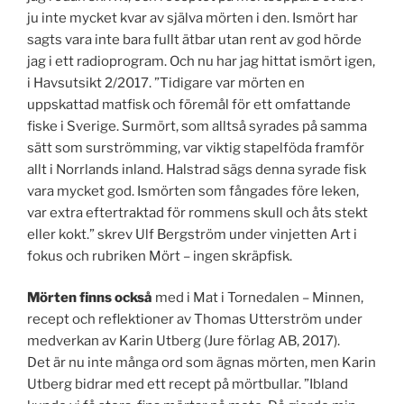
ju inte mycket kvar av själva mörten i den. Ismört har
sagts vara inte bara fullt ätbar utan rent av god hörde
jag i ett radioprogram. Och nu har jag hittat ismört igen,
i Havsutsikt 2/2017. ”Tidigare var mörten en
uppskattad matfisk och föremål för ett omfattande
fiske i Sverige. Surmört, som alltså syrades på samma
sätt som surströmming, var viktig stapelföda framför
allt i Norrlands inland. Halstrad sägs denna syrade fisk
vara mycket god. Ismörten som fångades före leken,
var extra eftertraktad för rommens skull och åts stekt
eller kokt.” skrev Ulf Bergström under vinjetten Art i
fokus och rubriken Mört – ingen skräpfisk.
Mörten finns också
med i Mat i Tornedalen – Minnen,
recept och reflektioner av Thomas Utterström under
medverkan av Karin Utberg (Jure förlag AB, 2017).
Det är nu inte många ord som ägnas mörten, men Karin
Utberg bidrar med ett recept på mörtbullar. ”Ibland