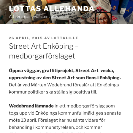
Hoppa
LOTTAS ALLEHANDA
till
Att förargas över samt glädjas åt
innehåll
PUBLICERAT
26 APRIL, 2015
AV
LOTTALILLE
Street Art Enköping –
medborgarförslaget
Öppna väggar, graffitiprojekt, Street Art-vecka,
upprustning av den Street Art som finns i Enköping.
Det är vad Mårten Wedebrand föreslår att Enköpings
kommunpolitiker ska ställa sig positiva till.
Wedebrand lämnade
in ett medborgarförslag som
togs upp vid Enköpings kommunfullmäktiges senaste
möte 13 april. Förslaget har nu sänts vidare för
behandling i kommunstyrelsen, och kommer