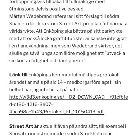
förhoppningsvis tillbaka till fullmäktige med
åtminstone delvis positiva besked.
Mårten Wedebrand refererar i sitt förslag till södra
Spanien där flera stora Street Art-projekt nått närmast
världsrykte. Att Enköping ska bättra på sitt parkrykte
med att också locka graffititurister är kanske inte gjort
i en handvändning, men som Wedebrand skriver, det
skulle ge såväl unga som äldre möjlighet att ”utveckla
sin konstnärlighet och färdigheter”.
Länk till
Enköpings kommunfullmäktiges protokoll,
ärendet anmäls på sid 14 – medborgarförslaget i sin
helhet har jag inte hittat på nätet:
http://w3d3.enkoping.se/__D2_DOWNLOAD__/91cfbfe
d-df80-4216-8e07-
4bca98ac1b43/Protokoll_kf_20150413.pdf
Street Art är
aktuellt även på andra sätt, till exempel i
Snösätra industriområde i södra Stockholm där