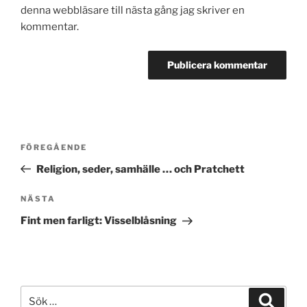
denna webbläsare till nästa gång jag skriver en
kommentar.
Inläggsnavigering
Föregående
FÖREGÅENDE
inlägg
Religion, seder, samhälle … och Pratchett
Nästa
NÄSTA
inlägg
Fint men farligt: Visselblåsning
Sök
Sök