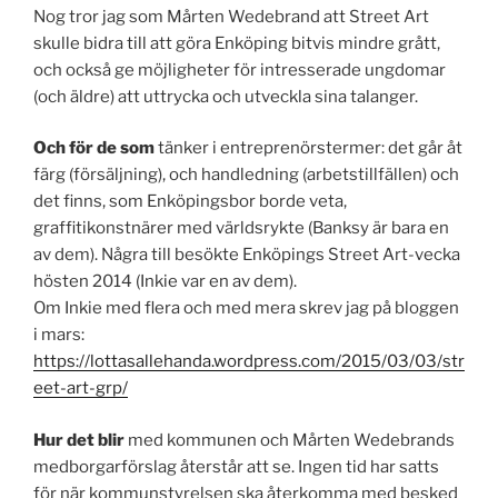
Nog tror jag som Mårten Wedebrand att Street Art
skulle bidra till att göra Enköping bitvis mindre grått,
och också ge möjligheter för intresserade ungdomar
(och äldre) att uttrycka och utveckla sina talanger.
Och för de som
tänker i entreprenörstermer: det går åt
färg (försäljning), och handledning (arbetstillfällen) och
det finns, som Enköpingsbor borde veta,
graffitikonstnärer med världsrykte (Banksy är bara en
av dem). Några till besökte Enköpings Street Art-vecka
hösten 2014 (Inkie var en av dem).
Om Inkie med flera och med mera skrev jag på bloggen
i mars:
https://lottasallehanda.wordpress.com/2015/03/03/str
eet-art-grp/
Hur det blir
med kommunen och Mårten Wedebrands
medborgarförslag återstår att se. Ingen tid har satts
för när kommunstyrelsen ska återkomma med besked