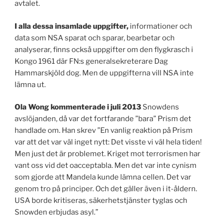
avtalet.
I alla dessa insamlade uppgifter,
informationer och
data som NSA sparat och sparar, bearbetar och
analyserar, finns också uppgifter om den flygkrasch i
Kongo 1961 där FN:s generalsekreterare Dag
Hammarskjöld dog. Men de uppgifterna vill NSA inte
lämna ut.
Ola Wong kommenterade i juli 2013
Snowdens
avslöjanden, då var det fortfarande ”bara” Prism det
handlade om. Han skrev ”En vanlig reaktion på Prism
var att det var väl inget nytt: Det visste vi väl hela tiden!
Men just det är problemet. Kriget mot terrorismen har
vant oss vid det oacceptabla. Men det var inte cynism
som gjorde att Mandela kunde lämna cellen. Det var
genom tro på principer. Och det gäller även i it-åldern.
USA borde kritiseras, säkerhetstjänster tyglas och
Snowden erbjudas asyl.”