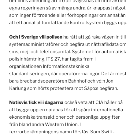
det finns anledning att tro att avlyssnas om inte av den
egna regeringen så av många andra, är knappast något
som inger förtroende eller förhoppningar om annat än
att ett annat alltomfattande kontrollsystem byggs upp.
Och i Sverige vill polisen
ha rätt att gå raka vägen in till
systemadministratörer och begära ut nättrafikdata om
sms, mejl och telefonsamtal. Systemet för automatisk
polisinhämtning, ITS 27, har tagits fram i
organisationen Informationstekniska
standardiseringen, där operatörerna ingör. Det är mest
bara bredbandsoperatören Bahnhof och vd:n Jon
Karlung som hörts protestera mot Säpo:s begäran.
Notisvis fick vi i dagarna
också veta att CIA håller på
att bygga upp en databas för att spåra internationella
ekonomiska transaktioner och personliga uppgifter
från bland andra Western Union. I
terrrorbekämpningens namn förstås. Som Swift-