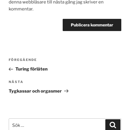
denna webbläsare till nästa gång jag skriver en
kommentar.
Inläggsnavigering
Föregående
FÖREGÅENDE
inlägg
Turing förlåten
Nästa
NÄSTA
inlägg
Tygkassar och orgasmer
Sök
Sök
efter: