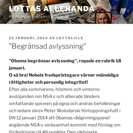
Hoppa
LOTTAS ALLEHANDA
till
Att förargas över samt glädjas åt
innehåll
PUBLICERAT
22 JANUARI, 2014
AV
LOTTALILLE
”Begränsad avlyssning”
”Obama begränsar avlyssning”, ropade en rubrik 18
januari.
O så bra! Nobels fredspristagare värnar mänskliga
rättigheter och personlig integritet!
Efter alla sommarens, höstens och vinterns
avslöjanden om NSA:s och allierade länders
omfattande spioneri på egna och andras befolkningar
och ledare skrev Peter Wolodarski förhoppningsfullt i
DN 12 januari 2014 att Obamas rådgivningspanel
angående NSA:s verksamhet kommit med förslag om
förändringar på 46 punkter. Den viktigaste