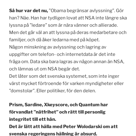
Så hur var det nu,
”Obama begränsar avlyssning”. Gör
han? Näe. Han har tydligen lovat att NSA inte längre ska
lyssna på ”ledare” som är nära vänner och allierade.
Men det går väl an att lyssna på deras medarbetare och
familjer, och då åker ledarna med på köpet.
Någon minskning av avlyssning och lagring av
uppgifter om telefon- och internetdata är det inte
fråga om. Data ska bara lagras av någon annan än NSA,
och lämnas ut om NSA begär det.
Det låter som det svenska systemet, som inte inger
värst mycket förtroende för varken myndigheter eller
”domstolar”. Eller politiker, för den delen.
Prism, Sardine, Xkeyscore, och Quantum
har
förvandlat ”nätfrihet” och rätt till personlig
integritet till ett hån.
Det är lätt att hålla med Peter Wolodarski om att
svenska regeringens hållning är absurd.