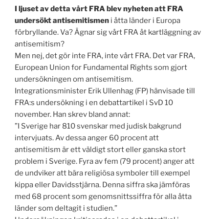
I ljuset av detta vårt FRA blev nyheten att FRA
undersökt antisemitismen
i åtta länder i Europa
förbryllande. Va? Ägnar sig vårt FRA åt kartläggning av
antisemitism?
Men nej, det gör inte FRA, inte vårt FRA. Det var FRA,
European Union for Fundamental Rights som gjort
undersökningen om antisemitism.
Integrationsminister Erik Ullenhag (FP) hänvisade till
FRA:s undersökning i en debattartikel i SvD 10
november. Han skrev bland annat:
”I Sverige har 810 svenskar med judisk bakgrund
intervjuats. Av dessa anger 60 procent att
antisemitism är ett väldigt stort eller ganska stort
problem i Sverige. Fyra av fem (79 procent) anger att
de undviker att bära religiösa symboler till exempel
kippa eller Davidsstjärna. Denna siffra ska jämföras
med 68 procent som genomsnittssiffra för alla åtta
länder som deltagit i studien.”