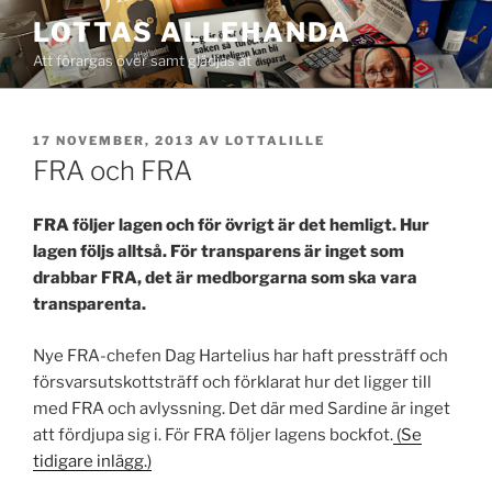
Hoppa
LOTTAS ALLEHANDA
till
Att förargas över samt glädjas åt
innehåll
PUBLICERAT
17 NOVEMBER, 2013
AV
LOTTALILLE
FRA och FRA
FRA följer lagen och för övrigt är det hemligt. Hur
lagen följs alltså. För transparens är inget som
drabbar FRA, det är medborgarna som ska vara
transparenta.
Nye FRA-chefen Dag Hartelius har haft pressträff och
försvarsutskottsträff och förklarat hur det ligger till
med FRA och avlyssning. Det där med Sardine är inget
att fördjupa sig i. För FRA följer lagens bockfot.
(Se
tidigare inlägg.)