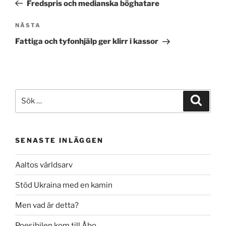
inlägg
Fredspris och medianska böghatare
Nästa
NÄSTA
inlägg
Fattiga och tyfonhjälp ger klirr i kassor
Sök
Sök
efter:
SENASTE INLÄGGEN
Aaltos världsarv
Stöd Ukraina med en kamin
Men vad är detta?
Poesibilen kom till Åbo