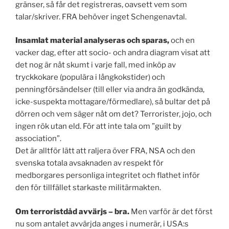
gränser, så får det registreras, oavsett vem som
talar/skriver. FRA behöver inget Schengenavtal.
Insamlat material analyseras och sparas,
och en
vacker dag, efter att socio- och andra diagram visat att
det nog är nåt skumt i varje fall, med inköp av
tryckkokare (populära i långkokstider) och
penningförsändelser (till eller via andra än godkända,
icke-suspekta mottagare/förmedlare), så bultar det på
dörren och vem säger nåt om det? Terrorister, jojo, och
ingen rök utan eld. För att inte tala om ”guilt by
association”.
Det är alltför lätt att raljera över FRA, NSA och den
svenska totala avsaknaden av respekt för
medborgares personliga integritet och flathet inför
den för tillfället starkaste militärmakten.
Om terroristdåd avvärjs – bra.
Men varför är det först
nu som antalet avvärjda anges i numerär, i USA:s